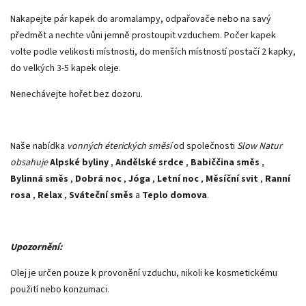
Nakapejte pár kapek do aromalampy, odpařovače nebo na savý
předmět a nechte vůni jemně prostoupit vzduchem. Počer kapek
volte podle velikosti místnosti, do menších místností postačí 2 kapky,
do velkých 3-5 kapek oleje.
Nenechávejte hořet bez dozoru.
Naše nabídka
vonných éterických směsí
od společnosti
Slow Natur
obsahuje
Alpské byliny
,
Andělské srdce
,
Babiččina směs
,
Bylinná směs
,
Dobrá noc
,
Jóga
,
Letní noc
,
Měsíční svit
,
Ranní
rosa
,
Relax
,
Sváteční směs
a
Teplo domova
.
Upozornění:
Olej je určen pouze k provonění vzduchu, nikoli ke kosmetickému
použití nebo konzumaci.