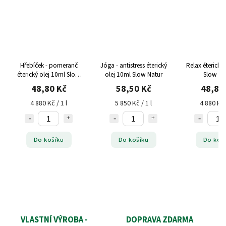
Hřebíček - pomeranč
Jóga - antistress éterický
Relax éterický
éterický olej 10ml Slow
olej 10ml Slow Natur
Slow Na
Natur
48,80 Kč
58,50 Kč
48,80
4 880 Kč / 1 l
5 850 Kč / 1 l
4 880 Kč 
Do košíku
Do košíku
Do koš
VLASTNÍ VÝROBA -
DOPRAVA ZDARMA