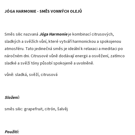
JÓGA HARMONIE - SMĚS VONNÝCH OLEJŮ
Směs silic nazvaná
Jóga Harmonie
je kombinací citrusových,
sladkých a svěžích vůní, které vytváří harmonickou a spokojenou
atmosféru. Tato jedinečná směs je ideální k relaxaci a meditaci po
náročném dni. Citrusové vůně dodávají energii a osvěžení, zatímco
sladké a svěží tóny působí spokojeně a uvolněně.
vůně: sladká, svěží, citrusová
Složení:
směs silic: grapefruit, citrón, šalvěj
Použití: