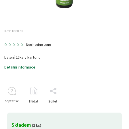
Kód:
100878
Neohodnoceno
balení 25ks v kartonu
Detailní informace
Zeptat se
Hlídat
Sdílet
Skladem
(2 ks)