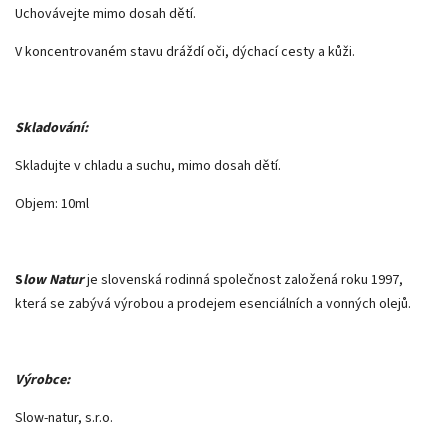
Uchovávejte mimo dosah dětí.
V koncentrovaném stavu dráždí oči, dýchací cesty a kůži.
Skladování:
Skladujte v chladu a suchu, mimo dosah dětí.
Objem: 10ml
S
low Natur
je slovenská rodinná společnost založená roku 1997,
která se zabývá výrobou a prodejem esenciálních a vonných olejů.
Výrobce:
Slow-natur, s.r.o.