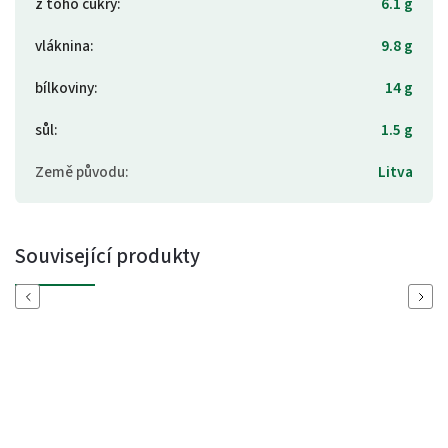
z toho cukry
:
6.1 g
vláknina
:
9.8 g
bílkoviny
:
14 g
sůl
:
1.5 g
Země původu
:
Litva
Související produkty
Previous
Next