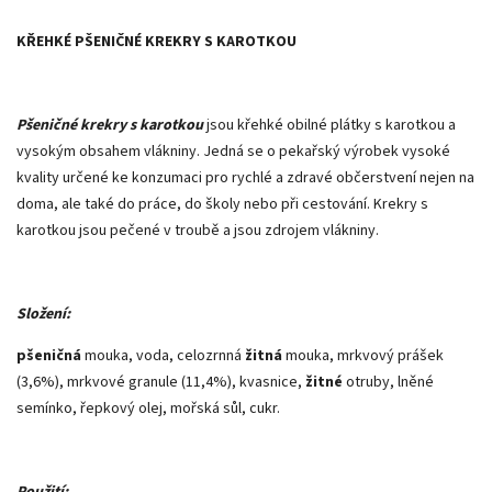
KŘEHKÉ PŠENIČNÉ KREKRY S KAROTKOU
Pšeničné krekry s karotkou
jsou křehké obilné plátky s karotkou a
vysokým obsahem vlákniny. Jedná se o pekařský výrobek vysoké
kvality určené ke konzumaci pro rychlé a zdravé občerstvení nejen na
doma, ale také do práce, do školy nebo při cestování. Krekry s
karotkou jsou pečené v troubě a jsou zdrojem vlákniny.
Složení:
pšeničná
mouka, voda, celozrnná
žitná
mouka, mrkvový prášek
(3,6%), mrkvové granule (11,4%), kvasnice,
žitné
otruby, lněné
semínko, řepkový olej, mořská sůl, cukr.
Použití: