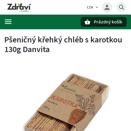
CZK
Prázdný košík
Hledat
Pšeničný křehký chléb s karotkou
130g Danvita