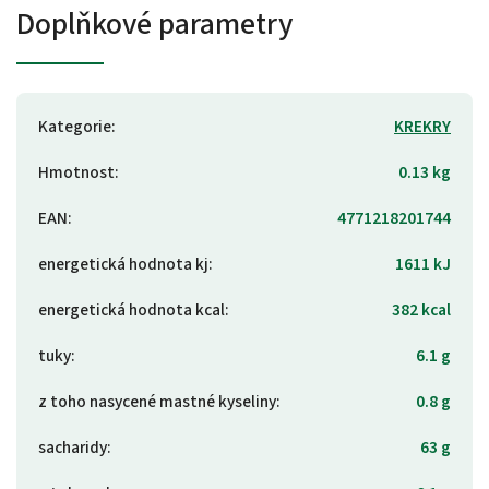
Doplňkové parametry
Kategorie
:
KREKRY
Hmotnost
:
0.13 kg
EAN
:
4771218201744
energetická hodnota kj
:
1611 kJ
energetická hodnota kcal
:
382 kcal
tuky
:
6.1 g
z toho nasycené mastné kyseliny
:
0.8 g
sacharidy
:
63 g