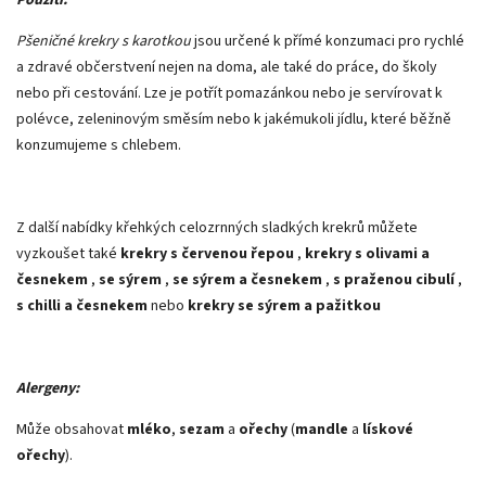
Pšeničné krekry s karotkou
jsou určené k přímé konzumaci pro rychlé
a zdravé občerstvení nejen na doma, ale také do práce, do školy
nebo při cestování. Lze je potřít pomazánkou nebo je servírovat k
polévce, zeleninovým směsím nebo k jakémukoli jídlu, které běžně
konzumujeme s chlebem.
Z další nabídky křehkých celozrnných sladkých krekrů můžete
vyzkoušet také
krekry s červenou řepou
,
krekry s olivami a
česnekem
,
se sýrem
,
se sýrem a česnekem
,
s praženou cibulí
,
s chilli a česnekem
nebo
krekry se sýrem a pažitkou
Alergeny:
Může obsahovat
mléko
,
sezam
a
ořechy
(
mandle
a
lískové
ořechy
).