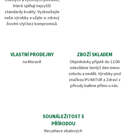
chutných a výživných potravin,
které splňují nejvyšší
standardy kvality. Vyzkoušejte
naše výrobky a užijte si zdravý
životní styl bez kompromisů.
VLASTNÍ PRODEJNY
ZBOŽÍ SKLADEM
na Moravě
Objednávky přijaté do 12:00
odesíláme tentýž den mimo
sobotu a neděli. Výrobky pod
značkou IPJ NATUR a Zdraví z
přírody balíme přímo u nás.
SOUNÁLEŽITOST S
PŘÍRODOU
Recyklace obalových