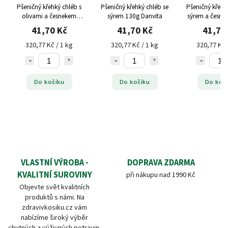
Pšeničný křehký chléb s
Pšeničný křehký chléb se
Pšeničný křehk
olivami a česnekem
sýrem 130g Danvita
sýrem a česne
130g Danvita
Danvit
41,70 Kč
41,70 Kč
41,70
320,77 Kč / 1 kg
320,77 Kč / 1 kg
320,77 Kč 
Do košíku
Do košíku
Do koš
VLASTNÍ VÝROBA -
DOPRAVA ZDARMA
KVALITNÍ SUROVINY
při nákupu nad 1990 Kč
Objevte svět kvalitních
produktů s námi. Na
zdravivkosiku.cz vám
nabízíme široký výběr