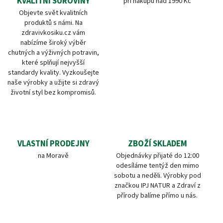
KVALITNÍ SUROVINY
při nákupu nad 1990 Kč
Objevte svět kvalitních
produktů s námi. Na
zdravivkosiku.cz vám
nabízíme široký výběr
chutných a výživných potravin,
které splňují nejvyšší
standardy kvality. Vyzkoušejte
naše výrobky a užijte si zdravý
životní styl bez kompromisů.
VLASTNÍ PRODEJNY
ZBOŽÍ SKLADEM
na Moravě
Objednávky přijaté do 12:00
odesíláme tentýž den mimo
sobotu a neděli. Výrobky pod
značkou IPJ NATUR a Zdraví z
přírody balíme přímo u nás.