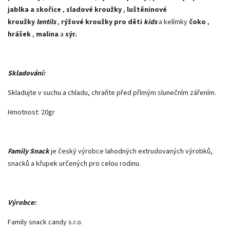
jablka a skořice
,
sladové kroužky
,
luštěninové
kroužky
lentils
,
rýžové kroužky pro děti
kids
a kelímky
čoko
,
hrášek
,
malina
a
sýr.
Skladování:
Skladujte v suchu a chladu, chraňte před přímým slunečním zářením.
Hmotnost: 20gr
Family Snack
je český výrobce lahodných extrudovaných výrobků,
snacků a křupek určených pro celou rodinu.
Výrobce:
Family snack candy s.r.o.