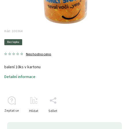
Kód:
100364
Bez lepku
Neohodnoceno
balení 10ks v kartonu
Detailní informace
Zeptat se
Hlídat
Sdílet