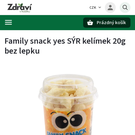
CZK
Prázdný košík
Hledat
Family snack yes SÝR kelímek 20g
bez lepku