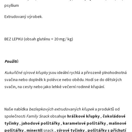
psyllium
Extrudovaný výrobek.
BEZ LEPKU (obsah gluténu < 20 mg/ kg)
Použití:
Kukuřičné sýrové křupky
jsou ideální rychlá a přirozeně plnohodnotná
svačina nebo doplněk k polévce nebo obědu. Hodí se do dětských
svačin, na cesty nebo jako lehké večerní rodinné křupání.
Naše nabídka
bezlepkových extrudovaných křupek
a produktů od
společnosti
Family Snack
obsahuje
hráškové křupky
,
čokoládové
tyčinky
,
jahodové polštářky
,
karamelové polštářky
,
malinové
polštářky
,
minerAll
snack ,
sýrové tyčinky
,
polštářky s příchutí