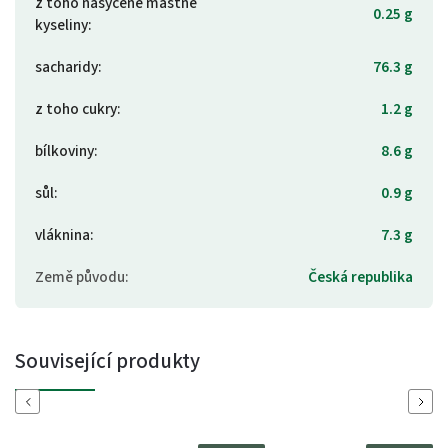
z toho nasycené mastné
0.25 g
kyseliny
:
sacharidy
:
76.3 g
z toho cukry
:
1.2 g
bílkoviny
:
8.6 g
sůl
:
0.9 g
vláknina
:
7.3 g
Země původu
:
Česká republika
Související produkty
Previous
Next