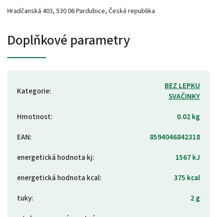
Hradčanská 403, 530 06 Pardubice, Česká republika
Doplňkové parametry
BEZ LEPKU
Kategorie
:
SVAČINKY
Hmotnost
:
0.02 kg
EAN
:
8594046842318
energetická hodnota kj
:
1567 kJ
energetická hodnota kcal
:
375 kcal
tuky
:
2 g