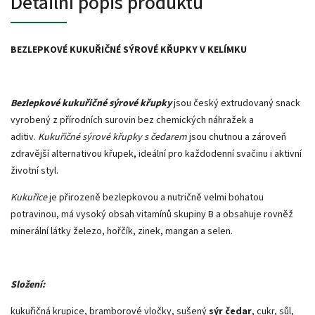
Detailní popis produktu
BEZLEPKOVÉ KUKUŘIČNÉ SÝROVÉ KŘUPKY V KELÍMKU
Bezlepkové kukuřičné sýrové křupky
jsou český extrudovaný snack
vyrobený z přírodních surovin bez chemických náhražek a
aditiv.
Kukuřičné sýrové křupky s čedarem
jsou chutnou a zároveň
zdravější alternativou křupek, ideální pro každodenní svačinu i aktivní
životní styl.
Kukuřice
je přirozeně bezlepkovou a nutričně velmi bohatou
potravinou, má vysoký obsah vitamínů skupiny B a obsahuje rovněž
minerální látky železo, hořčík, zinek, mangan a selen.
Složení:
kukuřičná krupice, bramborové vločky, sušený
sýr čedar
, cukr, sůl,