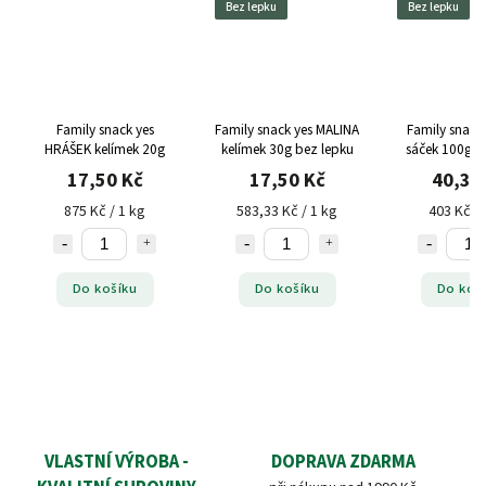
Bez lepku
Bez lepku
Family snack yes
Family snack yes MALINA
Family snack
HRÁŠEK kelímek 20g
kelímek 30g bez lepku
sáček 100g b
17,50 Kč
17,50 Kč
40,30
875 Kč / 1 kg
583,33 Kč / 1 kg
403 Kč / 
Do košíku
Do košíku
Do koš
VLASTNÍ VÝROBA -
DOPRAVA ZDARMA