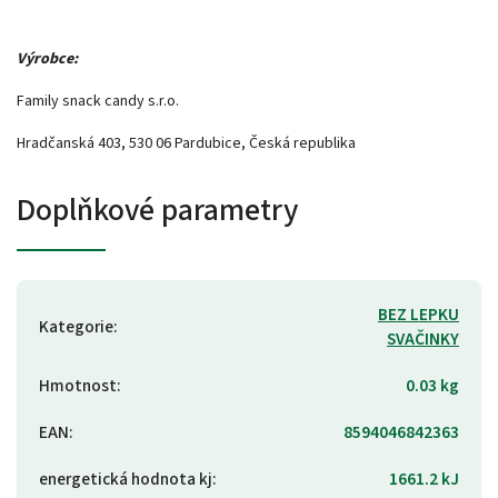
Výrobce:
Family snack candy s.r.o.
Hradčanská 403, 530 06 Pardubice, Česká republika
Doplňkové parametry
BEZ LEPKU
Kategorie
:
SVAČINKY
Hmotnost
:
0.03 kg
EAN
:
8594046842363
energetická hodnota kj
:
1661.2 kJ