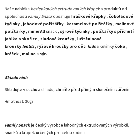
Naše nabídka
bezlepkových extrudovaných křupek
a produktů od
společnosti
Family Snack
obsahuje
hráškové křupky
,
čokoládové
tyčinky
,
jahodové polštářky
,
karamelové polštářky
,
malinové
polštářky
,
minerAll
snack ,
sýrové tyčinky
,
polštářky s příchutí
jablka a skořice
,
sladové kroužky
,
luštěninové
kroužky
lentils
,
rýžové kroužky pro děti
kids
a kelímky
čoko
,
hrášek
,
malina
a
sýr.
Skladování:
Skladujte v suchu a chladu, chraňte před přímým slunečním zářením.
Hmotnost: 30gr
Family Snack
je český výrobce lahodných extrudovaných výrobků,
snacků a křupek určených pro celou rodinu.