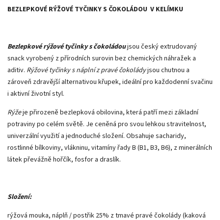
BEZLEPKOVÉ RÝŽOVÉ TYČINKY S ČOKOLÁDOU V KELÍMKU
Bezlepkové rýžové tyčinky s čokoládou
jsou český extrudovaný
snack vyrobený z přírodních surovin bez chemických náhražek a
aditiv.
Rýžové tyčinky s náplní z pravé čokolády
jsou chutnou a
zároveň zdravější alternativou křupek, ideální pro každodenní svačinu
i aktivní životní styl.
Rýže
je přirozeně bezlepková obilovina, která patří mezi základní
potraviny po celém světě. Je ceněná pro svou lehkou stravitelnost,
univerzální využití a jednoduché složení. Obsahuje sacharidy,
rostlinné bílkoviny, vlákninu, vitamíny řady B (B1, B3, B6), z minerálních
látek převážně hořčík, fosfor a draslík.
Složení:
rýžová mouka, náplň / postřik 25% z tmavé pravé čokolády (kaková