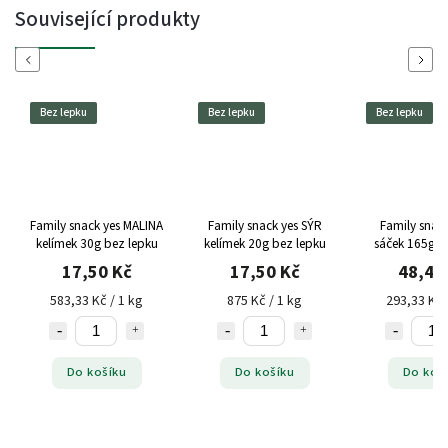
Související produkty
Previous
Next
Bez lepku
Bez lepku
Bez lepku
Family snack yes MALINA
Family snack yes SÝR
Family sna
kelímek 30g bez lepku
kelímek 20g bez lepku
sáček 165g b
17,50 Kč
17,50 Kč
48,40
583,33 Kč / 1 kg
875 Kč / 1 kg
293,33 Kč 
Do košíku
Do košíku
Do koš