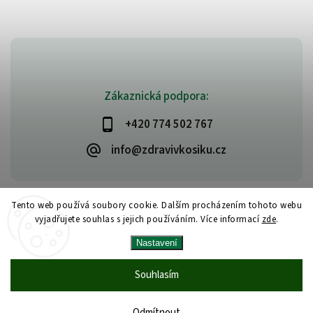
Zákaznická podpora:
+420 774 502 767
info@zdravivkosiku.cz
Tento web používá soubory cookie. Dalším procházením tohoto webu
vyjadřujete souhlas s jejich používáním. Více informací
zde
.
Copyright 2026
www.zdravivkosiku.cz
. Všechna práva vyhrazena.
Nastavení
Upravit nastavení cookies
Vytvořil
Shoptet
| Design
Shoptak.cz
Souhlasím
Odmítnout