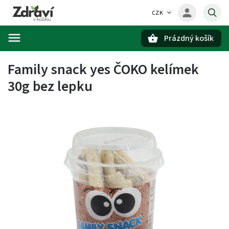
CZK
Prázdný košík
Hledat
Family snack yes ČOKO kelímek
30g bez lepku