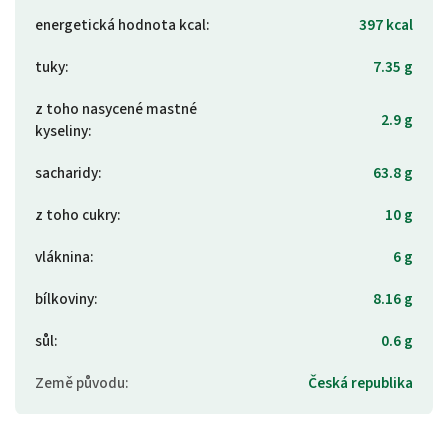
energetická hodnota kcal
:
397 kcal
tuky
:
7.35 g
z toho nasycené mastné
2.9 g
kyseliny
:
sacharidy
:
63.8 g
z toho cukry
:
10 g
vláknina
:
6 g
bílkoviny
:
8.16 g
sůl
:
0.6 g
Země původu
:
Česká republika