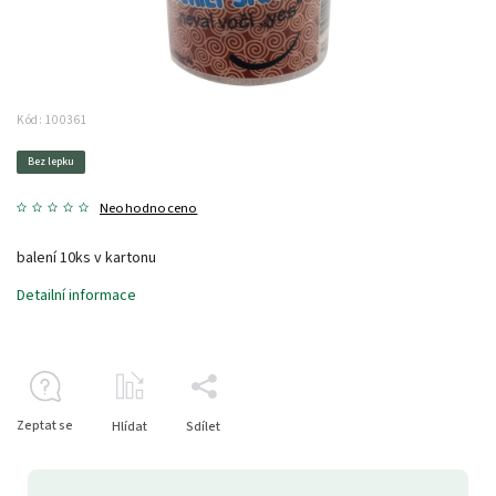
Kód:
100361
Bez lepku
Neohodnoceno
balení 10ks v kartonu
Detailní informace
Zeptat se
Hlídat
Sdílet