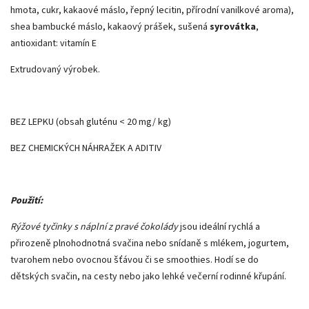
hmota, cukr, kakaové máslo, řepný lecitin, přírodní vanilkové aroma),
shea bambucké máslo, kakaový prášek, sušená
syrovátka
,
antioxidant: vitamín E
Extrudovaný výrobek.
BEZ LEPKU (obsah gluténu < 20 mg/ kg)
BEZ CHEMICKÝCH NÁHRAŽEK A ADITIV
Použití:
Rýžové tyčinky s náplní z pravé čokolády
jsou ideální rychlá a
přirozeně plnohodnotná svačina nebo snídaně s mlékem, jogurtem,
tvarohem nebo ovocnou šťávou či se smoothies. Hodí se do
dětských svačin, na cesty nebo jako lehké večerní rodinné křupání.