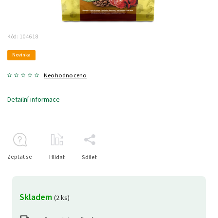
Kód:
104618
Novinka
Neohodnoceno
Detailní informace
Zeptat se
Hlídat
Sdílet
Skladem
(2 ks)