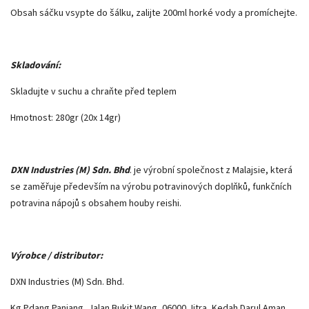
Obsah sáčku vsypte do šálku, zalijte 200ml horké vody a promíchejte.
Skladování:
Skladujte v suchu a chraňte před teplem
Hmotnost: 280gr (20x 14gr)
DXN Industries (M) Sdn. Bhd
. je výrobní společnost z Malajsie, která
se zaměřuje především na výrobu potravinových doplňků, funkčních
potravina nápojů s obsahem houby reishi.
Výrobce / distributor:
DXN Industries (M) Sdn. Bhd.
Kg Pdang Panjang, Jalan Bukit Wang, 06000 Jitra, Kedah Darul Aman,