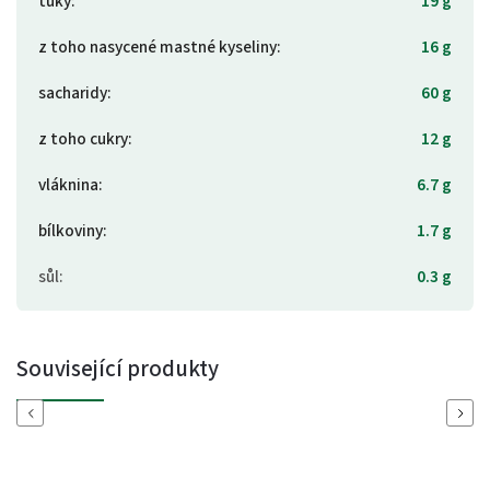
tuky
:
19 g
z toho nasycené mastné kyseliny
:
16 g
sacharidy
:
60 g
z toho cukry
:
12 g
vláknina
:
6.7 g
bílkoviny
:
1.7 g
sůl
:
0.3 g
Související produkty
Previous
Next