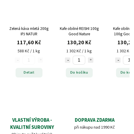
Zelená káva mletá 200g
Kafe obilné REISHI 100g
Kafe obilné 
IPJ NATUR
Good Nature
100g Good 
117,60 Kč
130,20 Kč
130,20
588 Kč / 1 kg
1 302 Kč / 1 kg
1 302 Kč /
Detail
Do košíku
Do koš
VLASTNÍ VÝROBA -
DOPRAVA ZDARMA
KVALITNÍ SUROVINY
při nákupu nad 1990 Kč