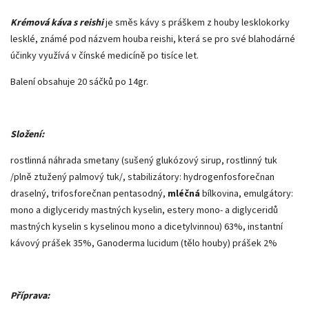
Krémová káva s reishi
je směs kávy s práškem z houby lesklokorky
lesklé, známé pod názvem houba reishi, která se pro své blahodárné
účinky využívá v čínské medicíně po tisíce let.
Balení obsahuje 20 sáčků po 14gr.
Složení:
rostlinná náhrada smetany (sušený glukózový sirup, rostlinný tuk
/plně ztužený palmový tuk/, stabilizátory: hydrogenfosforečnan
draselný, trifosforečnan pentasodný,
mléčná
bílkovina, emulgátory:
mono a diglyceridy mastných kyselin, estery mono- a diglyceridů
mastných kyselin s kyselinou mono a dicetylvinnou) 63%, instantní
kávový prášek 35%, Ganoderma lucidum (tělo houby) prášek 2%
Příprava: