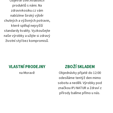
Objevte svět kvalitních
produktů s námi. Na
zdravivkosiku.cz vám
nabízíme široký výběr
chutných a výživných potravin,
které splňují nejvyšší
standardy kvality. Vyzkoušejte
naše výrobky a užijte si zdravý
životní styl bez kompromisů.
VLASTNÍ PRODEJNY
ZBOŽÍ SKLADEM
na Moravě
Objednávky přijaté do 12:00
odesíláme tentýž den mimo
sobotu a neděli. Výrobky pod
značkou IPJ NATUR a Zdraví z
přírody balíme přímo u nás.