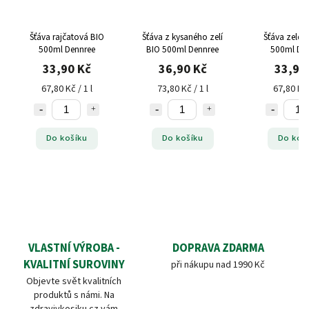
Šťáva rajčatová BIO
Šťáva z kysaného zelí
Šťáva zelen
500ml Dennree
BIO 500ml Dennree
500ml De
33,90 Kč
36,90 Kč
33,90
67,80 Kč / 1 l
73,80 Kč / 1 l
67,80 Kč 
Do košíku
Do košíku
Do koš
VLASTNÍ VÝROBA -
DOPRAVA ZDARMA
KVALITNÍ SUROVINY
při nákupu nad 1990 Kč
Objevte svět kvalitních
produktů s námi. Na
zdravivkosiku.cz vám