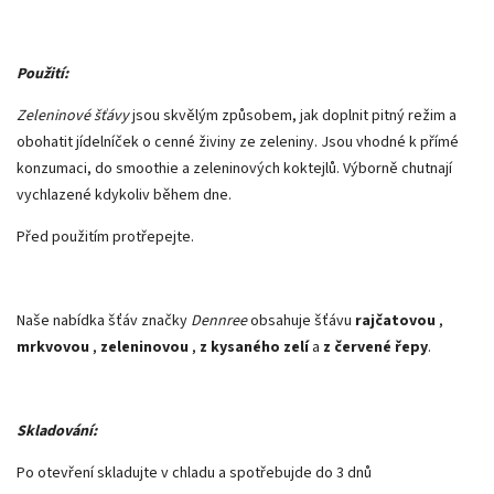
Použití:
Zeleninové šťávy
jsou skvělým způsobem, jak doplnit pitný režim a
obohatit jídelníček o cenné živiny ze zeleniny. Jsou vhodné k přímé
konzumaci, do smoothie a zeleninových koktejlů. Výborně chutnají
vychlazené kdykoliv během dne.
Před použitím protřepejte.
Naše nabídka šťáv značky
Dennree
obsahuje šťávu
rajčatovou
,
mrkvovou
,
zeleninovou
,
z kysaného zelí
a
z červené řepy
.
Skladování:
Po otevření skladujte v chladu a spotřebujde do 3 dnů