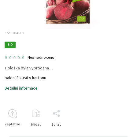
Kód:
104563
BIO
Neohodnoceno
Položka byla vyprodána…
balení 8 kusů v kartonu
Detailní informace
Zeptat se
Hlídat
Sdílet