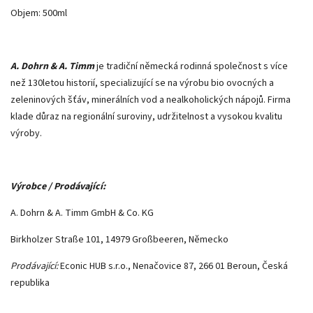
Objem: 500ml
A. Dohrn & A. Timm
je tradiční německá rodinná společnost s více
než 130letou historií, specializující se na výrobu bio ovocných a
zeleninových šťáv, minerálních vod a nealkoholických nápojů. Firma
klade důraz na regionální suroviny, udržitelnost a vysokou kvalitu
výroby.
Výrobce / Prodávající:
A. Dohrn & A. Timm GmbH & Co. KG
Birkholzer Straße 101, 14979 Großbeeren, Německo
Prodávající:
Econic HUB s.r.o., Nenačovice 87, 266 01 Beroun, Česká
republika