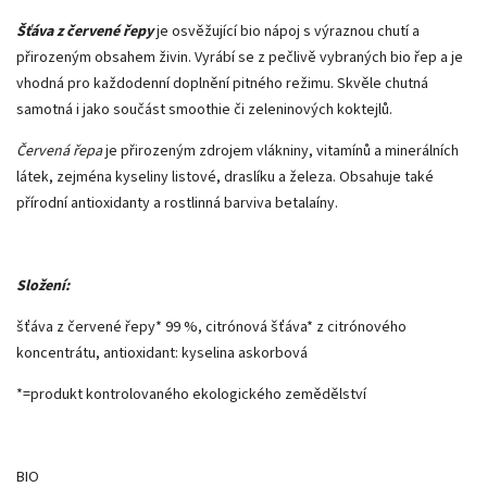
Šťáva z červené řepy
je osvěžující bio nápoj s výraznou chutí a
přirozeným obsahem živin. Vyrábí se z pečlivě vybraných bio řep a je
vhodná pro každodenní doplnění pitného režimu. Skvěle chutná
samotná i jako součást smoothie či zeleninových koktejlů.
Červená řepa
je přirozeným zdrojem vlákniny, vitamínů a minerálních
látek, zejména kyseliny listové, draslíku a železa. Obsahuje také
přírodní antioxidanty a rostlinná barviva betalaíny.
Složení:
šťáva z červené řepy* 99 %, citrónová šťáva* z citrónového
koncentrátu, antioxidant: kyselina askorbová
*=produkt kontrolovaného ekologického zemědělství
BIO