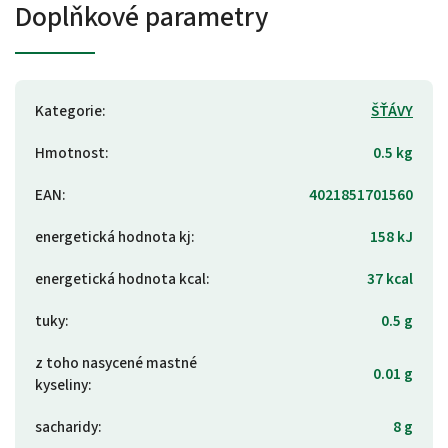
Doplňkové parametry
Kategorie
:
ŠŤÁVY
Hmotnost
:
0.5 kg
EAN
:
4021851701560
energetická hodnota kj
:
158 kJ
energetická hodnota kcal
:
37 kcal
tuky
:
0.5 g
z toho nasycené mastné
0.01 g
kyseliny
:
sacharidy
:
8 g