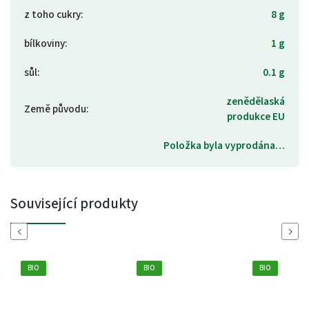
z toho cukry
:
8 g
bílkoviny
:
1 g
sůl
:
0.1 g
zenědělaská
Země původu
:
produkce EU
Položka byla vyprodána…
Související produkty
Previous
Next
BIO
BIO
BIO