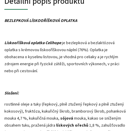
Detailní popis produktu
BEZLEPKOVÁ LÍSKOOŘÍŠKOVÁ OPLATKA
Lískooříšková oplatka Celihope
je bezlepková a bezlaktózová
oplatka s krémovou lískooříškovou náplní (76%). Oplatka je
obohacena o kyselinu listovou, je vhodná pro celiaky a je rychlým
zdrojem energie při fyzické zátěži, sportovních výkonech, v práci
nebo při cestování.
Složení:
rostlinné oleje a tuky (řepkový, plně ztužený řepkový a plně ztužený
kokosový), fruktóza, kukuřičný škrob, bramborový škrob, pohanková
mouka 4,7 %, kukuřičná mouka,
sójová
mouka, kakao se sníženým
obsahem tuku, pražená jádra
lískových ořechů
1,8 %, zahušťovadlo