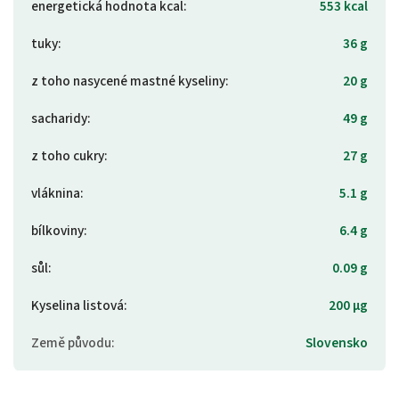
energetická hodnota kcal
:
553 kcal
tuky
:
36 g
z toho nasycené mastné kyseliny
:
20 g
sacharidy
:
49 g
z toho cukry
:
27 g
vláknina
:
5.1 g
bílkoviny
:
6.4 g
sůl
:
0.09 g
Kyselina listová
:
200 µg
Země původu
:
Slovensko