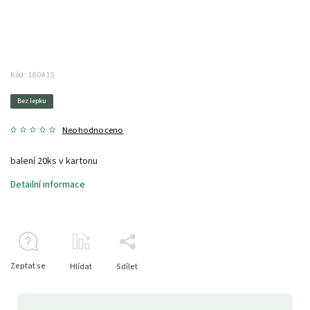
Kód:
160415
Bez lepku
Neohodnoceno
balení 20ks v kartonu
Detailní informace
Zeptat se
Hlídat
Sdílet