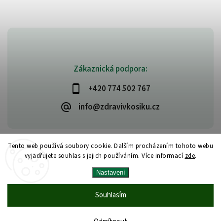
Zákaznická podpora:
+420 774 502 767
info@zdravivkosiku.cz
Tento web používá soubory cookie. Dalším procházením tohoto webu
vyjadřujete souhlas s jejich používáním. Více informací
zde
.
Copyright 2026
www.zdravivkosiku.cz
. Všechna práva vyhrazena.
Nastavení
Upravit nastavení cookies
Vytvořil
Shoptet
| Design
Shoptak.cz
Souhlasím