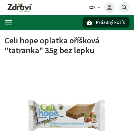
CZK
Prázdný košík
Hledat
Celi hope oplatka oříšková
"tatranka" 35g bez lepku