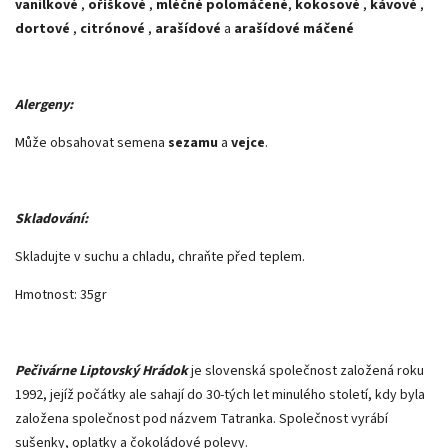
vanilkové
,
oříškové
,
mléčné polomáčené
,
kokosové
,
kávové
,
dortové
,
citrónové
,
arašídové
a
arašídové máčené
Alergeny:
Může obsahovat semena
sezamu
a
vejce
.
Skladování:
Skladujte v suchu a chladu, chraňte před teplem.
Hmotnost: 35gr
Pečivárne Liptovský Hrádok
je slovenská společnost založená roku
1992, jejíž počátky ale sahají do 30-tých let minulého století, kdy byla
založena společnost pod názvem Tatranka. Společnost vyrábí
sušenky, oplatky a čokoládové polevy.