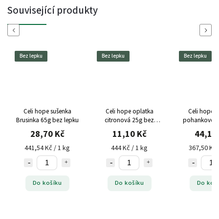
Související produkty
Previous
Next
Bez lepku
Bez lepku
Bez lepku
Celi hope sušenka
Celi hope oplatka
Celi hope p
Brusinka 65g bez lepku
citronová 25g bez
pohankové 1
lepku
lepku
28,70 Kč
11,10 Kč
44,10
441,54 Kč / 1 kg
444 Kč / 1 kg
367,50 Kč 
Do košíku
Do košíku
Do koš