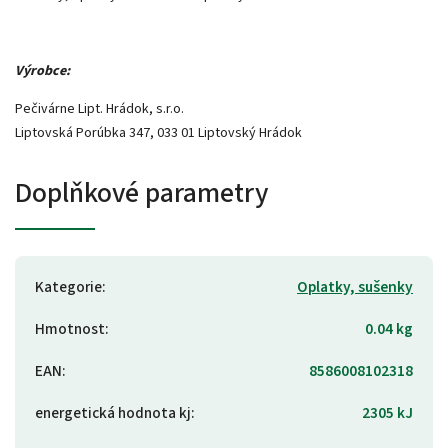
Výrobce:
Pečivárne Lipt. Hrádok, s.r.o.
Liptovská Porúbka 347, 033 01 Liptovský Hrádok
Doplňkové parametry
Kategorie
:
Oplatky, sušenky
Hmotnost
:
0.04 kg
EAN
:
8586008102318
energetická hodnota kj
:
2305 kJ