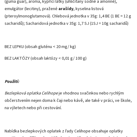
(guma guar), aroma, kypřící látky (uhličitany sodné a amonné),
emulgátor (lecitiny), pražené
arašídy
, kyselina listová
(pteroylmonoglutamová). Chlebová jednotka v 35g: 1,4 BE (1 BE = 12 g
sacharidů); Sacharidová jednotka v 35g: 1,7 SJ (1SJ = 10g sacharidů)
BEZ LEPKU (obsah gluténu < 20 mg/ kg)
BEZ LAKTÓZY (obsah laktózy < 0,01 g/ 100 g)
Použití:
Bezlepková oplatka Celihope
je vhodnou svačinkou nebo rychlým
občerstvením nejen doma k čaji nebo kávě, ale také v práci, ve škole,
na výletech nebo při cestování.
Nabídka bezlepkových oplatek z řady Celihope obsahuje oplatky