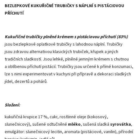
BEZLEPKOVÉ KUKUŘIČNÉ TRUBIČKY S NÁPLNÍ S PISTÁCIOVOU
PŘÍCHUTÍ
Kukuřičné trubičky plněné krémem s pistáciovou příchutí (83%)
jsou bezlepkové oplatkové trubičky s lahodnou náplní. Trubičky
jsou zdravou alternativou klasických trubiček, křupek a jiných
tradičních sladkostí. Jsou lehké, plněné jemným krémem s chutnou
a oblíbenou příchutí pistácií. Trubičky jsou určené k přímé konzumaci,
lze s nimi experimentovat v kuchyni při přípravě a dekoraci sladkých
jídel, dezertů a pohárů.
Složení:
kukuřičná krupice 17 %, cukr, rostlinné oleje (kokosový,
slunečnicový), sušené odtučněné
mléko
, sušená sladká
syrovátka
,
emulgátor: slunečnicový lecitin, aromata (pistáciové, vanilin), přírodní