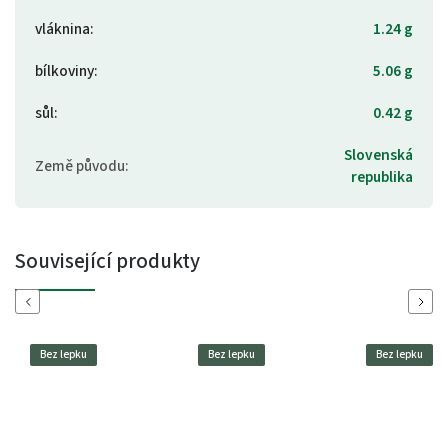
vláknina
:
1.24 g
bílkoviny
:
5.06 g
sůl
:
0.42 g
Slovenská
Země původu
:
republika
Související produkty
Previous
Next
Bez lepku
Bez lepku
Bez lepku