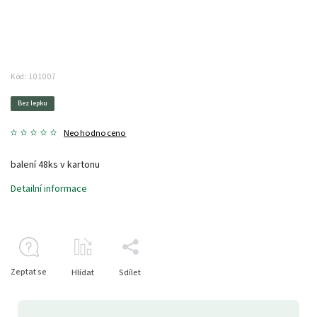
Kód:
101007
Bez lepku
Neohodnoceno
balení 48ks v kartonu
Detailní informace
Zeptat se
Hlídat
Sdílet