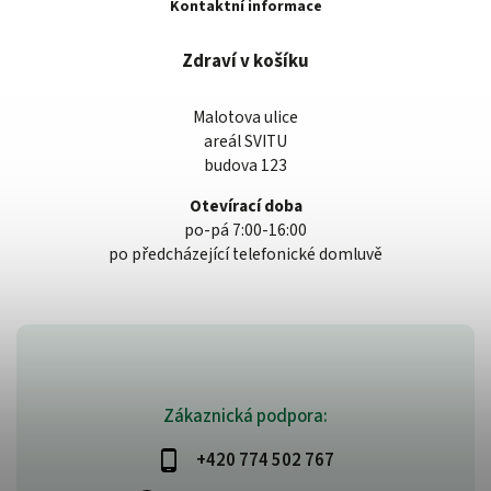
Kontaktní informace
Zdraví v košíku
Malotova ulice
areál SVITU
budova 123
Otevírací doba
po-pá 7:00-16:00
po předcházející telefonické domluvě
Zákaznická podpora:
+420 774 502 767