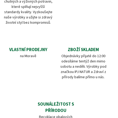
chutných a výživných potravin,
které splňují nejvyšší
standardy kvality. Vyzkoušejte
naše výrobky a užijte si zdravý
životní styl bez kompromisů.
VLASTNÍ PRODEJNY
ZBOŽÍ SKLADEM
na Moravě
Objednávky přijaté do 12:00
odesíláme tentýž den mimo
sobotu a neděli. Výrobky pod
značkou IPJ NATUR a Zdraví z
přírody balíme přímo u nás.
SOUNÁLEŽITOST S
PŘÍRODOU
Recyklace obalových