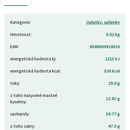
Kategorie
:
Oplatky, sušenky
Hmotnost
:
0.02 kg
EAN
:
8588004918016
energetická hodnota kj
:
2215 kJ
energetická hodnota kcal
:
530 kcal
tuky
:
29.8 g
z toho nasycené mastné
13.81 g
kyseliny
:
sacharidy
:
59.77 g
z toho cukry
:
47.3 g