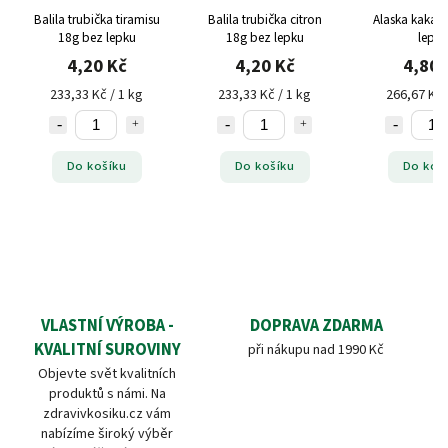
Balila trubička tiramisu
Balila trubička citron
Alaska kakao
18g bez lepku
18g bez lepku
lepku
4,20 Kč
4,20 Kč
4,80 
233,33 Kč / 1 kg
233,33 Kč / 1 kg
266,67 Kč 
Do košíku
Do košíku
Do koš
VLASTNÍ VÝROBA -
DOPRAVA ZDARMA
KVALITNÍ SUROVINY
při nákupu nad 1990 Kč
Objevte svět kvalitních
produktů s námi. Na
zdravivkosiku.cz vám
nabízíme široký výběr