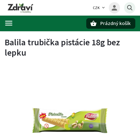
CZK
Prázdný košík
Hledat
Balila trubička pistácie 18g bez
lepku