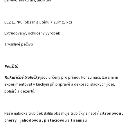
barvivo: kurkumin, jedlá sůl
BEZ LEPKU (obsah gluténu < 20 mg/ kg)
Extrudovaný, ochucený výrobek
Trvanlivé pečivo
Použití:
Kukuřičné trubičky
jsou určeny pro přímou konzumaci, lze s nimi
experimentovat v kuchyni při přípravě a dekoraci sladkých jídel,
pohárů a dezertů.
Naše nabídka trubiček Balila obsahuje trubičky s náplní
citronovou
,
cherry
,
jahodovou
,
pistáciovou
a
tiramisu
.