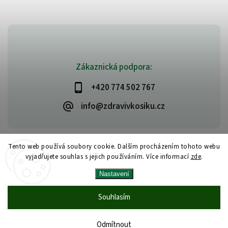
Zákaznická podpora:
+420 774 502 767
info@zdravivkosiku.cz
Tento web používá soubory cookie. Dalším procházením tohoto webu
vyjadřujete souhlas s jejich používáním. Více informací
zde
.
Copyright 2026
www.zdravivkosiku.cz
. Všechna práva vyhrazena.
Nastavení
Upravit nastavení cookies
Vytvořil
Shoptet
| Design
Shoptak.cz
Souhlasím
Odmítnout