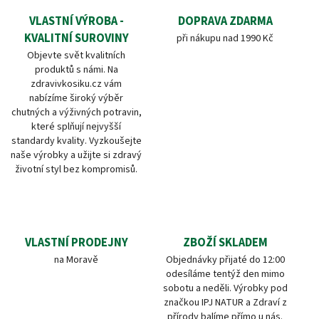
VLASTNÍ VÝROBA -
DOPRAVA ZDARMA
KVALITNÍ SUROVINY
při nákupu nad 1990 Kč
Objevte svět kvalitních
produktů s námi. Na
zdravivkosiku.cz vám
nabízíme široký výběr
chutných a výživných potravin,
které splňují nejvyšší
standardy kvality. Vyzkoušejte
naše výrobky a užijte si zdravý
životní styl bez kompromisů.
VLASTNÍ PRODEJNY
ZBOŽÍ SKLADEM
na Moravě
Objednávky přijaté do 12:00
odesíláme tentýž den mimo
sobotu a neděli. Výrobky pod
značkou IPJ NATUR a Zdraví z
přírody balíme přímo u nás.