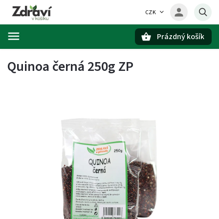
CZK
Prázdný košík
Hledat
Quinoa černá 250g ZP