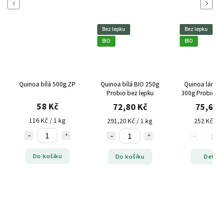
Previous
Next
Bez lepku
Bez lepku
BIO
BIO
Quinoa bílá 500g ZP
Quinoa bílá BIO 250g
Quinoa láma
Probio bez lepku
300g Probio b
58 Kč
72,80 Kč
75,60
116 Kč / 1 kg
291,20 Kč / 1 kg
252 Kč / 
Do košíku
Do košíku
Detai