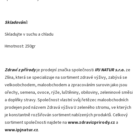
Skladování:
Skladujte v suchu a chladu
Hmotnost: 250gr
Zdraví z přírody
je prodejní značka společnosti
IPJ NATUR s.r.o.
ze
Zlína, která se specializuje na sortiment zdravé výživy, zabývá se
velkoobchodem, maloobchodem a zpracováním surovin jako jsou
ořechy, semena, ovoce, rýže, luštěniny, obiloviny, zeleninové směsi
a doplňky stravy. Společnost vlastní svůj řetězec maloobchodních
prodejen pod názvem Zdravá výživa U zeleného stromu, ve kterých
je konstantně rozšiřován sortiment nabízených produktů. Celkový
sortiment společnosti najdete na
www.zdravizprirody.cz
a
www.ipjnatur.cz
.