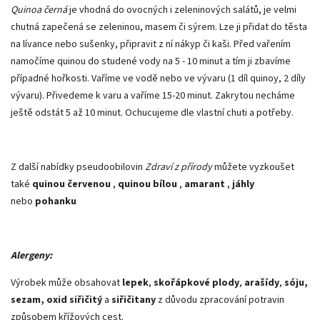
Quinoa černá
je vhodná do ovocných i zeleninových salátů, je velmi
chutná zapečená se zeleninou, masem či sýrem. Lze ji přidat do těsta
na lívance nebo sušenky, připravit z ní nákyp či kaši. Před vařením
namočíme quinou do studené vody na 5 - 10 minut a tím ji zbavíme
případné hořkosti. Vaříme ve vodě nebo ve vývaru (1 díl quinoy, 2 díly
vývaru). Přivedeme k varu a vaříme 15-20 minut. Zakrytou necháme
ještě odstát 5 až 10 minut. Ochucujeme dle vlastní chuti a potřeby.
Z další nabídky pseudoobilovin
Zdraví z přírody
můžete vyzkoušet
také
quinou červenou
,
quinou bílou
,
amarant
,
jáhly
nebo
pohanku
Alergeny:
Výrobek může obsahovat
lepek
,
skořápkové plody
,
arašídy
,
sóju,
sezam, oxid siřičitý
a
siřičitany
z důvodu zpracování potravin
způsobem křížových cest.