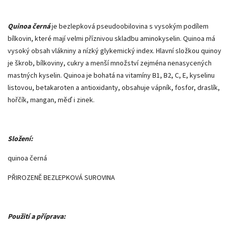
Quinoa černá
je bezlepková pseudoobilovina s vysokým podílem
bílkovin, které mají velmi příznivou skladbu aminokyselin. Quinoa má
vysoký obsah vlákniny a nízký glykemický index. Hlavní složkou quinoy
je škrob, bílkoviny, cukry a menší množství zejména nenasycených
mastných kyselin. Quinoa je bohatá na vitamíny B1, B2, C, E, kyselinu
listovou, betakaroten a antioxidanty, obsahuje vápník, fosfor, draslík,
hořčík, mangan, měď i zinek.
Složení:
quinoa černá
PŘIROZENĚ BEZLEPKOVÁ SUROVINA
Použití a příprava: