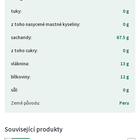
tuky
:
0 g
z toho nasycené mastné kyseliny
:
0 g
sacharidy
:
67.5 g
z toho cukry
:
0 g
vláknina
:
13 g
bílkoviny
:
12 g
sůl
:
0 g
Země původu
:
Peru
Související produkty