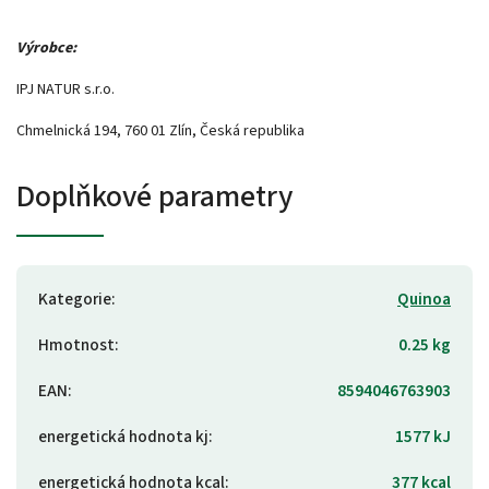
Výrobce:
IPJ NATUR s.r.o.
Chmelnická 194, 760 01 Zlín, Česká republika
Doplňkové parametry
Kategorie
:
Quinoa
Hmotnost
:
0.25 kg
EAN
:
8594046763903
energetická hodnota kj
:
1577 kJ
energetická hodnota kcal
:
377 kcal