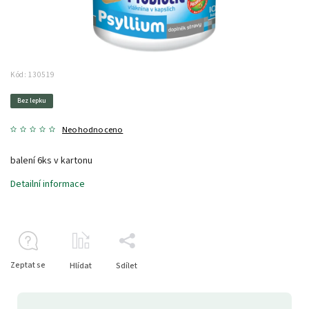
Kód:
130519
Bez lepku
Neohodnoceno
balení 6ks v kartonu
Detailní informace
Zeptat se
Hlídat
Sdílet