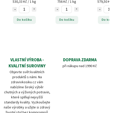
530,33 Kč / 1 kg
756 Kč / 1 kg
579,50 Kč 
Do košíku
Do košíku
Do koš
VLASTNÍ VÝROBA -
DOPRAVA ZDARMA
KVALITNÍ SUROVINY
při nákupu nad 1990 Kč
Objevte svět kvalitních
produktů s námi. Na
zdravivkosiku.cz vám
nabízíme široký výběr
chutných a výživných potravin,
které splňují nejvyšší
standardy kvality. Vyzkoušejte
naše výrobky a užijte si zdravý
životní styl bez kompromisů.