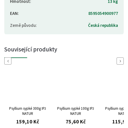
Hmotnost
:
13 kg
EAN
:
8595054900977
Země původu
:
Česká republika
Související produkty
Previous
Next
Psyllium sypké 300g IPJ
Psyllium sypké 100g IPJ
Psyllium sypké
NATUR
NATUR
NATU
159,10 Kč
75,60 Kč
115,90