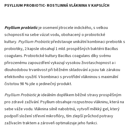
PSYLLIUM PROBIOTIC- ROSTLINNÁ VLÁKNINA V KAPSLÍCH
Psyllium probiotic
je osemení jitrocele indického, s velkou
schopností na sebe vázat vodu, obohacený o probiotické
kultury.
Psyllium Probiotic
představuje unikátní kombinaci prebiotik s
probiotiky, 2 kapsle obsahují 1 mld. prospěšných baktérii Bacillus
coagulans. Probiotické kultury Bacillus coagulans díky svému
přirozenému zapouzdření vykazují vysokou životaschopnost a i
dlouhodobou trvanlivost při běžném skladování a jsou tak zárukou
efektivního využití. V kombinaci s prvotřídní vlákninou s maximální
čistotou 98 % jde o jedinečný produkt.
Psyllium Probiotic j
e ideálním doplňkem běžné stravy prospěšným
pro zdravé zažívání. Psyllium obsahuje rozpustnou vlákninu, která na
sebe váže vodu. Vláknina silně nabobtná, vytvoří měkký gel, který
podpoří složení střevní mikroflóry, tím zlepší průchod potravy
zažívacím traktem a zároveň optimalizuje jeho funkci.