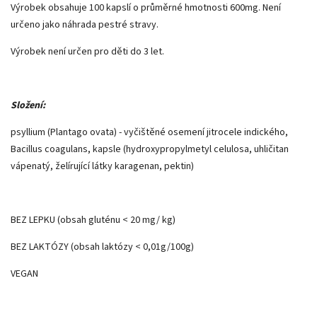
Výrobek obsahuje 100 kapslí o průměrné hmotnosti 600mg. Není
určeno jako náhrada pestré stravy.
Výrobek není určen pro děti do 3 let.
Složení:
psyllium (Plantago ovata) - vyčištěné osemení jitrocele indického,
Bacillus coagulans, kapsle (hydroxypropylmetyl celulosa, uhličitan
vápenatý, želírující látky karagenan, pektin)
BEZ LEPKU (obsah gluténu < 20 mg/ kg)
BEZ LAKTÓZY (obsah laktózy < 0,01g/100g)
VEGAN