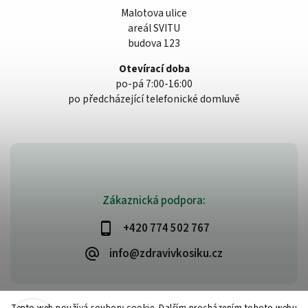
Malotova ulice
areál SVITU
budova 123
Otevírací doba
po-pá 7:00-16:00
po předcházející telefonické domluvě
Zákaznická podpora:
+420 774 502 767
info@zdravivkosiku.cz