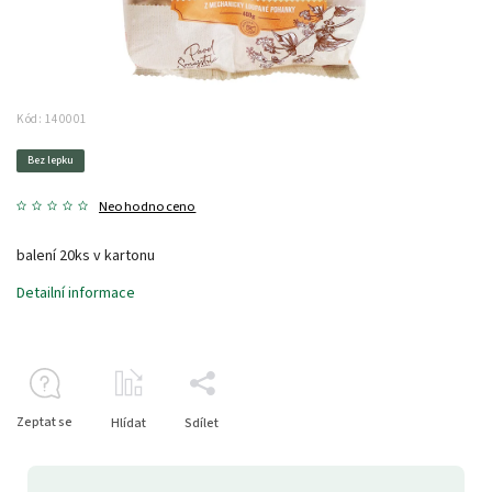
Kód:
140001
Bez lepku
Neohodnoceno
balení 20ks v kartonu
Detailní informace
Zeptat se
Hlídat
Sdílet