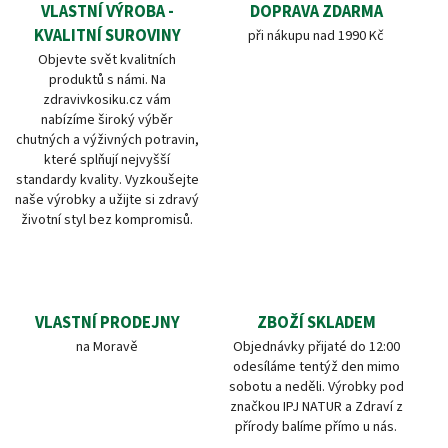
VLASTNÍ VÝROBA -
DOPRAVA ZDARMA
KVALITNÍ SUROVINY
při nákupu nad 1990 Kč
Objevte svět kvalitních
produktů s námi. Na
zdravivkosiku.cz vám
nabízíme široký výběr
chutných a výživných potravin,
které splňují nejvyšší
standardy kvality. Vyzkoušejte
naše výrobky a užijte si zdravý
životní styl bez kompromisů.
VLASTNÍ PRODEJNY
ZBOŽÍ SKLADEM
na Moravě
Objednávky přijaté do 12:00
odesíláme tentýž den mimo
sobotu a neděli. Výrobky pod
značkou IPJ NATUR a Zdraví z
přírody balíme přímo u nás.