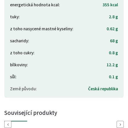
energetická hodnota kcal
:
355 kcal
tuky
:
2.8 g
z toho nasycené mastné kyseliny
:
0.62 g
sacharidy
:
68 g
z toho cukry
:
0.8 g
bílkoviny
:
12.2 g
sůl
:
0.1 g
Země původu
:
Česká republika
Související produkty
Previous
Next