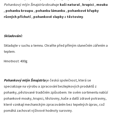
Pohankový mlýn Šmajstrla
obsahuje
kaši natural
,
krupici
,
mouku
,
pohanku kroupu
,
pohanku lámanku
,
pohankové křupky
různých příchutí
,
pohankové slupky
a
těstoviny
.
Skladování:
Skladujte v suchu a temnu. Chraňte před přímým slunečním zářením a
teplem.
Hmotnost: 400g
Pohankový mlýn Šmajstrla
je česká společnost, která se
specializuje na výrobu a zpracování bezlepkových produktů z
pohanky, pěstované tradičním způsobem. Ve svém sortimentu nabízí
pohankové mouky, krupici, těstoviny, kaše a další zdravé potraviny,
které vznikají mechanickým zpracováním bez tepelných úprav, což
pomáhá zachovat výživové hodnoty suroviny.