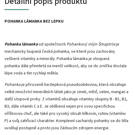
Detailní popis produktu
POHANKA LÁMANKA BEZ LEPKU
Pohanka lámanka
od společnosti
Pohankový mlýn Šmajstrla
je
mechanicky loupaná česká pohanka, ve které jsou zachovány
veškeré vitamíny a minerály. Pohanka lámanka je oloupaná
pohanka dále přemletá na menší velikost, aby se do zrníčka dostala
lépe voda a tím rychleji měkla.
Pohanka
je přirozeně bezlepková pseudoobilovina, která obsahuje
velké množství minerálních látek jako je zinek, měď, selen, mangan a
další stopové prvky. Z vitamínů obsahuje vitamíny skupiny B - B1, B2,
B3, dále vitamín C a E. Je oblíbená nejen pro svou specifickou
oříškovou chuť, ale také pro vysoký obsah bílkovin, rutinu (vitamínu
P) a svůj zahřívací charakter. Komplexní sacharidy pohanky se do těla
uvolňují postupně a proto jsou žádoucím zdrojem energie.