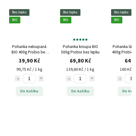
Bez lepku
Bez lepku
Bez lepku
BIO
BIO
BIO
Pohanka neloupaná
Pohanka kroupa BIO
Pohanka lám
BIO 400g Probio bez
500g Probio bez lepku
400g Probio b
lepku
39,90 Kč
69,80 Kč
64 K
99,75 Kč / 1 kg
139,60 Kč / 1 kg
160 Kč / 
Do košíku
Do košíku
Do koš