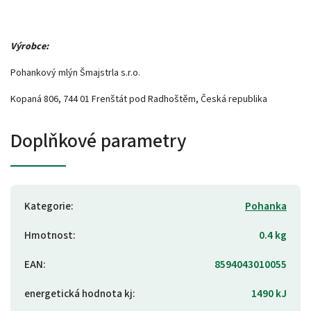
Výrobce:
Pohankový mlýn Šmajstrla s.r.o.
Kopaná 806, 744 01 Frenštát pod Radhoštěm, Česká republika
Doplňkové parametry
Kategorie
:
Pohanka
Hmotnost
:
0.4 kg
EAN
:
8594043010055
energetická hodnota kj
:
1490 kJ