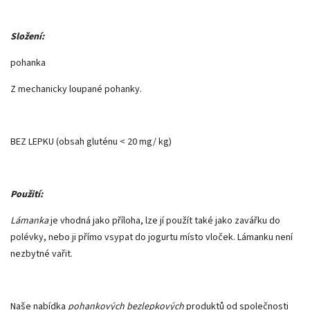
Složení:
pohanka
Z mechanicky loupané pohanky.
BEZ LEPKU (obsah gluténu < 20 mg/ kg)
Použití:
Lámanka
je vhodná jako příloha, lze jí použít také jako zavářku do
polévky, nebo ji přímo vsypat do jogurtu místo vloček. Lámanku není
nezbytné vařit.
Naše nabídka
pohankových
bezlepkových
produktů od společnosti