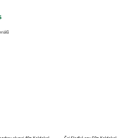
S
riálů