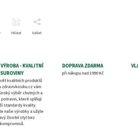
e
Hlídat
Sdílet
 VÝROBA - KVALITNÍ
DOPRAVA ZDARMA
VL
SUROVINY
při nákupu nad 1990 Kč
vět kvalitních produktů
a zdravivkosiku.cz vám
široký výběr chutných a
 potravin, které splňují
ší standardy kvality.
e naše výrobky a užijte
avý životní styl bez
kompromisů.