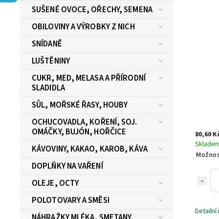
SUŠENÉ OVOCE, OŘECHY, SEMENA
OBILOVINY A VÝROBKY Z NICH
SNÍDANĚ
LUŠTĚNINY
CUKR, MED, MELASA A PŘÍRODNÍ
SLADIDLA
SŮL, MOŘSKÉ ŘASY, HOUBY
OCHUCOVADLA, KOŘENÍ, SOJ.
OMÁČKY, BUJÓN, HOŘČICE
80,60 K
Sklade
KÁVOVINY, KAKAO, KAROB, KÁVA
Možnos
DOPLŇKY NA VAŘENÍ
OLEJE, OCTY
POLOTOVARY A SMĚSI
Detailní
NÁHRAŽKY MLÉKA, SMETANY,