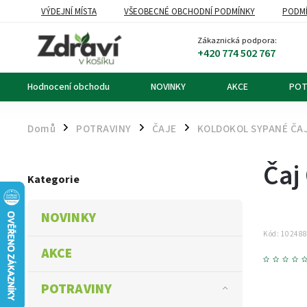
VÝDEJNÍ MÍSTA
VŠEOBECNÉ OBCHODNÍ PODMÍNKY
PODMÍ
OZNÁMENÍ O ODSTOUPENÍ OD KUPNÍ SMLOUVY
DOPRAVA A PL
Zákaznická podpora:
+420 774 502 767
Hodnocení obchodu
NOVINKY
AKCE
POT
Domů
POTRAVINY
ČAJE
KOLDOKOL SYPANÉ ČA
/
/
/
Čaj
Kategorie
NOVINKY
Kód:
10248
AKCE
POTRAVINY