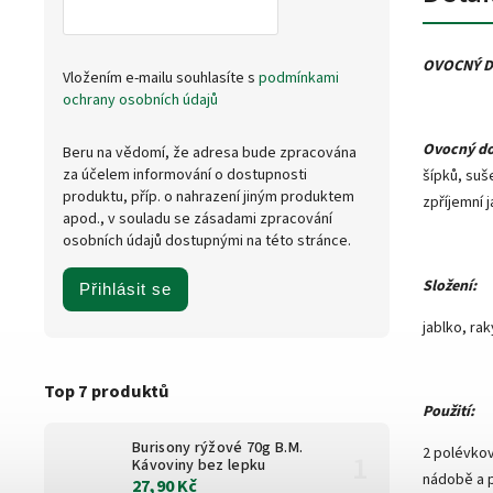
OVOCNÝ D
Vložením e-mailu souhlasíte s
podmínkami
ochrany osobních údajů
Ovocný d
Beru na vědomí, že adresa bude zpracována
za účelem informování o dostupnosti
šípků, suš
produktu, příp. o nahrazení jiným produktem
zpříjemní 
apod., v souladu se zásadami zpracování
osobních údajů dostupnými na této stránce.
Složení:
Přihlásit se
jablko, ra
Top 7 produktů
Použití:
Burisony rýžové 70g B.M.
2 polévkov
Kávoviny bez lepku
nádobě a 
27,90 Kč