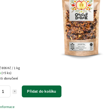
č
806 Kč / 1 kg
m
(>5 ks)
ti doručení
Přidat do košíku
 informace