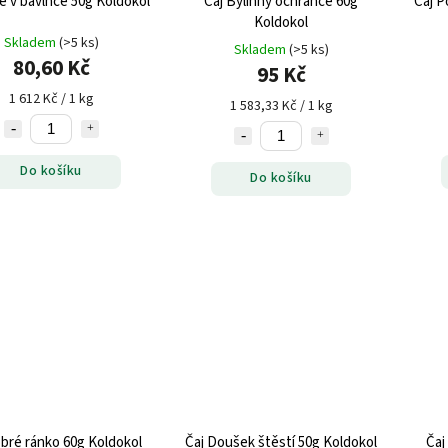
e v bavlnce 50g Koldokol
Čaj Bylinný ochránce 60g
Čaj P
Koldokol
Skladem
(>5 ks)
Skladem
(>5 ks)
80,60 Kč
95 Kč
1 612 Kč / 1 kg
1 583,33 Kč / 1 kg
Do košíku
Do košíku
bré ránko 60g Koldokol
Čaj Doušek štěstí 50g Koldokol
Čaj