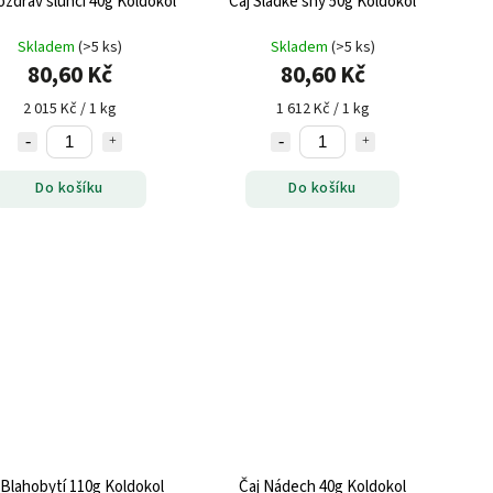
ozdrav slunci 40g Koldokol
Čaj Sladké sny 50g Koldokol
Skladem
(>5 ks)
Skladem
(>5 ks)
80,60 Kč
80,60 Kč
2 015 Kč / 1 kg
1 612 Kč / 1 kg
Do košíku
Do košíku
 Blahobytí 110g Koldokol
Čaj Nádech 40g Koldokol