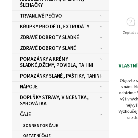
ŠLEHAČKY
TRVANLIVÉ PEČIVO
KŘUPKY PRO DĚTI, EXTRUDÁTY
Zeptat s
ZDRAVÉ DOBROTY SLADKÉ
ZDRAVÉ DOBROTY SLANÉ
POMAZÁNKY A KRÉMY
SLADKÉ,DŽEMY, POVIDLA, TAHINI
VLASTNÍ
POMAZÁNKY SLANÉ, PAŠTIKY, TAHINI
Objevte s
NÁPOJE
s námi. N
nabízíme 
DOPLŇKY STRAVY, VINCENTKA,
výživných
SYROVÁTKA
nejvyš
Vyzkoušejt
ČAJE
si zdr
SONNENTOR ČAJE
OSTATNÍ ČAJE