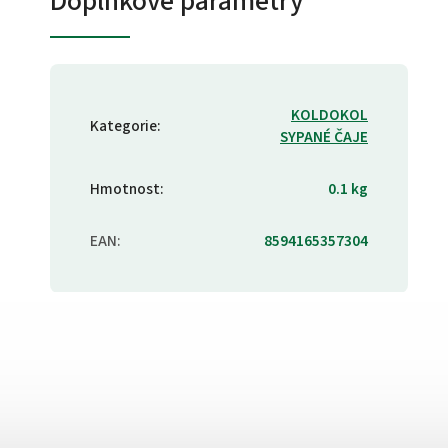
Doplňkové parametry
KOLDOKOL
Kategorie
:
SYPANÉ ČAJE
Hmotnost
:
0.1 kg
EAN
:
8594165357304