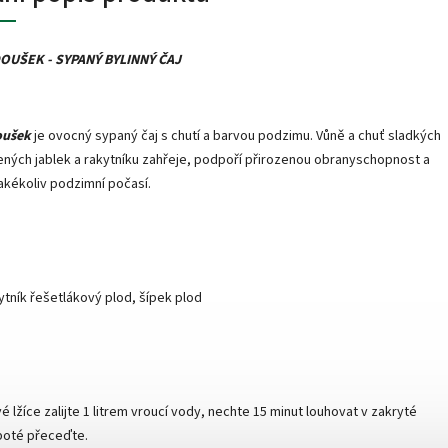
OUŠEK - SYPANÝ BYLINNÝ ČAJ
oušek
je ovocný sypaný čaj s chutí a barvou podzimu. Vůně a chuť sladkých
ených jablek a rakytníku zahřeje, podpoří přirozenou obranyschopnost a
jakékoliv podzimní počasí.
kytník řešetlákový plod, šípek plod
é lžíce zalijte 1 litrem vroucí vody, nechte 15 minut louhovat v zakryté
poté přeceďte.