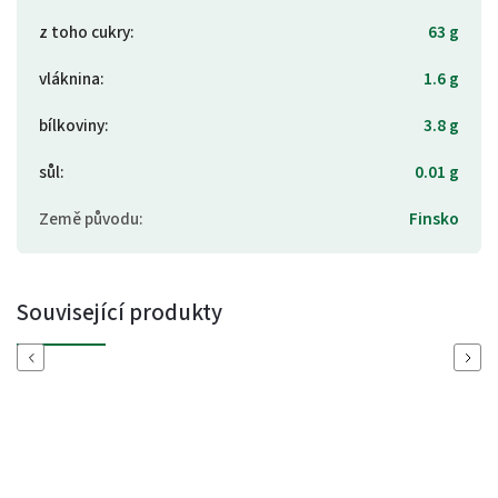
z toho cukry
:
63 g
vláknina
:
1.6 g
bílkoviny
:
3.8 g
sůl
:
0.01 g
Země původu
:
Finsko
Související produkty
Previous
Next