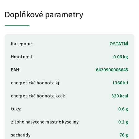
Doplňkové parametry
Kategorie
:
OSTATNÍ
Hmotnost
:
0.06 kg
EAN
:
6420900006645
energetická hodnota kj
:
1360 kJ
energetická hodnota kcal
:
320 kcal
tuky
:
0.6 g
z toho nasycené mastné kyseliny
:
0.2 g
sacharidy
:
76 g