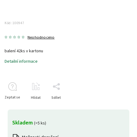
Kód:
100947
Neohodnoceno
balení 42ks v kartonu
Detailní informace
Zeptat se
Hlídat
Sdílet
Skladem
(>5 ks)