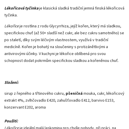
Lékořicová tyčinka
je klasická sladká tradiční jemná finská lékořicová
tyčinka.
Lékořice
je rostlina z rodu Glycyrrhiza, jejíž kořen, který má sladkou,
specifickou chuť (až 50× sladší než cukr, ale bez cukru samotného) se
po staletí, díky svým léčivým vlastnostem, využívá v tradiční
medicíně. Kořen je bohatý na sloučeniny s protizánětlivými a
antivirovými účinky. V kuchyni je lékořice oblíbená pro svou
schopnost dodat pokrmům specifickou sladkou a kořeněnou chuť.
Složení:
sirup z řepného a třtinového cukru,
pšeničná
mouka, cukr, lékořicový
extrakt 4%, zvlhčovadlo E420, zahušťovadlo E412, barvivo E153,
konzervant E202, aroma
Použití:
Lékořice
je ideální malá laskomina pro chvíle pohody, při práci, na