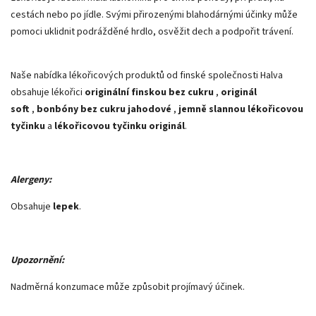
cestách nebo po jídle. Svými přirozenými blahodárnými účinky může
pomoci uklidnit podrážděné hrdlo, osvěžit dech a podpořit trávení.
Naše nabídka lékořicových produktů od finské společnosti Halva
obsahuje lékořici
originální finskou bez cukru
,
originál
soft
,
bonbóny bez cukru jahodové
,
jemně slannou lékořicovou
tyčinku
a
lékořicovou tyčinku originál
.
Alergeny:
Obsahuje
lepek
.
Upozornění:
Nadměrná konzumace může způsobit projímavý účinek.