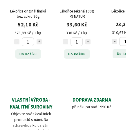
Lékořice originál finská
Lékořice sekaná 100g
Lékořice 75
bez cukru 90g
IPJ NATUR
23,30
52,10 Kč
33,60 Kč
310,67 Kč 
578,89 Kč / 1 kg
336 Kč / 1 kg
Do koš
Do košíku
Do košíku
VLASTNÍ VÝROBA -
DOPRAVA ZDARMA
KVALITNÍ SUROVINY
při nákupu nad 1990 Kč
Objevte svět kvalitních
produktů s námi. Na
zdravivkosiku.cz vám