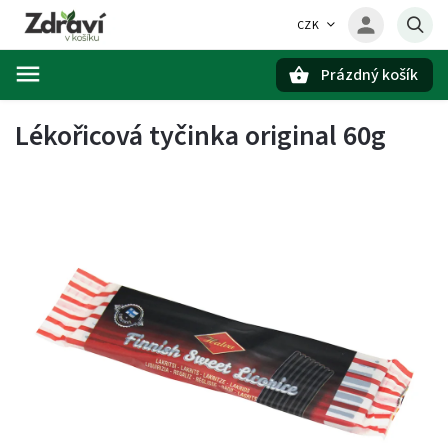
CZK
Prázdný košík
Hledat
Lékořicová tyčinka original 60g