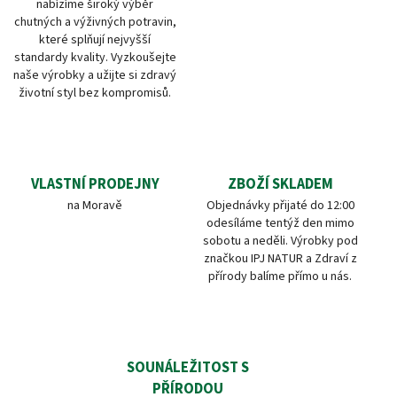
nabízíme široký výběr
chutných a výživných potravin,
které splňují nejvyšší
standardy kvality. Vyzkoušejte
naše výrobky a užijte si zdravý
životní styl bez kompromisů.
VLASTNÍ PRODEJNY
ZBOŽÍ SKLADEM
na Moravě
Objednávky přijaté do 12:00
odesíláme tentýž den mimo
sobotu a neděli. Výrobky pod
značkou IPJ NATUR a Zdraví z
přírody balíme přímo u nás.
SOUNÁLEŽITOST S
PŘÍRODOU