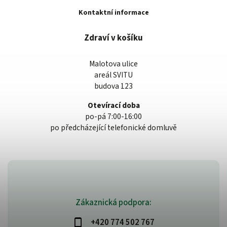
Kontaktní informace
Zdraví v košíku
Malotova ulice
areál SVITU
budova 123
Otevírací doba
po-pá 7:00-16:00
po předcházející telefonické domluvě
Zákaznická podpora:
+420 774 502 767