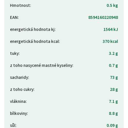
Hmotnost
:
0.5 kg
EAN
:
8594160220948
energetická hodnota kj
:
1564 kJ
energetická hodnota kcal
:
370 kcal
tuky
:
3.2 g
z toho nasycené mastné kyseliny
:
0.7 g
sacharidy
:
73 g
z toho cukry
:
28 g
vláknina
:
7.1 g
bílkoviny
:
8.8 g
sůl
:
0.09 g