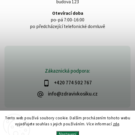
budova 123
Otevírací doba
po-pá 7:00-16:00
po předcházející telefonické domluvě
Zákaznická podpora:
+420 774 502 767
info@zdravivkosiku.cz
Tento web používá soubory cookie. Dalším procházením tohoto webu
vyjadřujete souhlas s jejich používáním. Více informací
zde
.
Copyright 2026
www.zdravivkosiku.cz
. Všechna práva vyhrazena.
Nastavení