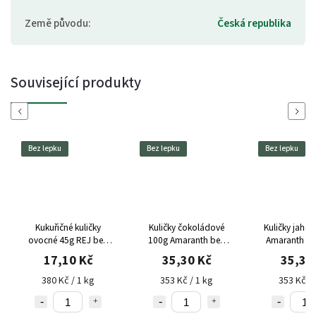
Země původu
:
Česká republika
Související produkty
Previous
Next
Bez lepku
Bez lepku
Bez lepku
Kukuřičné kuličky
Kuličky čokoládové
Kuličky jaho
ovocné 45g REJ bez
100g Amaranth bez
Amaranth be
lepku
lepku
17,10 Kč
35,30 Kč
35,30
380 Kč / 1 kg
353 Kč / 1 kg
353 Kč / 