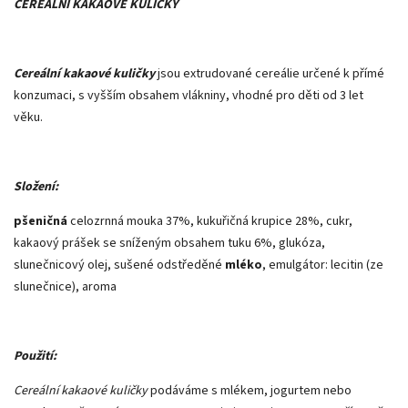
CEREÁLNÍ KAKAOVÉ KULIČKY
Cereální kakaové kuličky
jsou extrudované cereálie určené k přímé
konzumaci, s vyšším obsahem vlákniny, vhodné pro děti od 3 let
věku.
Složení:
pšeničná
celozrnná mouka 37%, kukuřičná krupice 28%, cukr,
kakaový prášek se sníženým obsahem tuku 6%, glukóza,
slunečnicový olej, sušené odstředěné
mléko
, emulgátor: lecitin (ze
slunečnice), aroma
Použití:
Cereální kakaové kuličky
podáváme s mlékem, jogurtem nebo