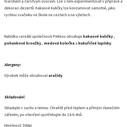
tvarohem a čerstvým ovocem. Lze s nimi experimentovat v přípravě a
dekoraci dezertů. Kakaové kuličky lze konzumovat samotné, jako
rychlou svačinku ve škole na cestách a na výletech.
Nabídka cereálií společnosti Pekkos obsahuje
kakaové kuličky
,
pohankové kroužky
,
medová kolečka
a
kukuřičné lupínky
.
Alergeny:
Výrobek může obsahovat
arašídy
.
Skladování:
Skladujte v suchu a temnu. Chraňtě před teplem a přímým slunečním
zářením, po otevření spotřebujte do 14-ti dnů.
Hmotnost: 500gr