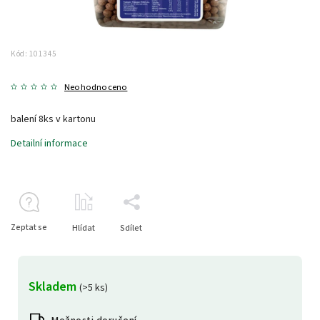
Kód:
101345
Neohodnoceno
balení 8ks v kartonu
Detailní informace
Zeptat se
Hlídat
Sdílet
Skladem
(>5 ks)