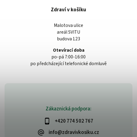
Zdraví v košíku
Malotova ulice
areál SVITU
budova 123
Otevírací doba
po-pá 7:00-16:00
po předcházející telefonické domluvě
Zákaznická podpora:
+420 774 502 767
info@zdravivkosiku.cz