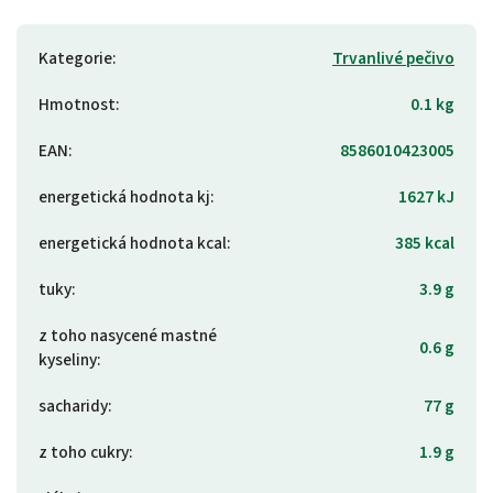
Kategorie
:
Trvanlivé pečivo
Hmotnost
:
0.1 kg
EAN
:
8586010423005
energetická hodnota kj
:
1627 kJ
energetická hodnota kcal
:
385 kcal
tuky
:
3.9 g
z toho nasycené mastné
0.6 g
kyseliny
:
sacharidy
:
77 g
z toho cukry
:
1.9 g