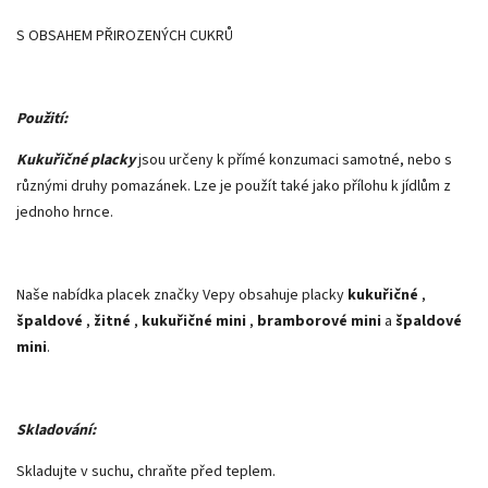
S OBSAHEM PŘIROZENÝCH CUKRŮ
Použití:
Kukuřičné placky
jsou určeny k přímé konzumaci samotné, nebo s
různými druhy pomazánek. Lze je použít také jako přílohu k jídlům z
jednoho hrnce.
Naše nabídka placek značky Vepy obsahuje placky
kukuřičné
,
špaldové
,
žitné
,
kukuřičné mini
,
bramborové mini
a
špaldové
mini
.
Skladování:
Skladujte v suchu, chraňte před teplem.