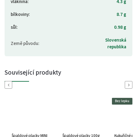
vláknina
:
4.3 g
bílkoviny
:
8.7 g
sůl
:
0.98 g
Slovenská
Země původu
:
republika
Související produkty
Previous
Next
Bez lepku
Špaldové placky MINI
Špaldové placky 100g
Kukuřičné pla