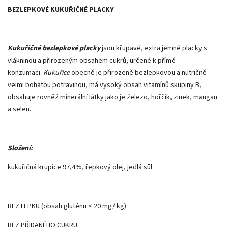
BEZLEPKOVÉ KUKUŘIČNÉ PLACKY
Kukuřičné bezlepkové placky
jsou křupavé, extra jemné placky s
vlákninou a přirozeným obsahem cukrů, určené k přímé
konzumaci.
Kukuřice
obecně je přirozeně bezlepkovou a nutričně
velmi bohatou potravinou, má vysoký obsah vitamínů skupiny B,
obsahuje rovněž minerální látky jako je železo, hořčík, zinek, mangan
a selen.
Složení:
kukuřičná krupice 97,4%, řepkový olej, jedlá sůl
BEZ LEPKU (obsah gluténu < 20 mg/ kg)
BEZ PŘIDANÉHO CUKRU