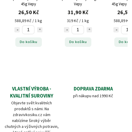
45g Vepy
Vepy
45g Vepy be
26,50 Kč
31,90 Kč
26,50
588,89 Kč / 1 kg
319 Kč / 1 kg
588,89 Kč 
Do košíku
Do košíku
Do koš
VLASTNÍ VÝROBA -
DOPRAVA ZDARMA
KVALITNÍ SUROVINY
při nákupu nad 1990 Kč
Objevte svět kvalitních
produktů s námi. Na
zdravivkosiku.cz vám
nabízíme široký výběr
chutných a výživných potravin,