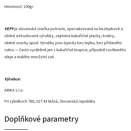
Hmotnost: 100gr
VEPY
je slovenská značka potravin, specializovaná na bezlepkové a
obilné extrudované výrobky, zejména kukuřičné placky, krekry,
obilné snacky apod. Výrobky jsou typicky bez lepku, bez přidaného
cukru — často vyráběné jen z kukuřičné krupice, případně rostlinného
oleje a malého množství soli.
Výrobce:
ARIKA s.r.o.
Pri rybníkoch 786, 027 43 Nižná, Slovenská republika
Doplňkové parametry