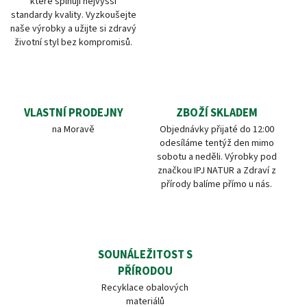
které splňují nejvyšší
standardy kvality. Vyzkoušejte
naše výrobky a užijte si zdravý
životní styl bez kompromisů.
VLASTNÍ PRODEJNY
ZBOŽÍ SKLADEM
na Moravě
Objednávky přijaté do 12:00
odesíláme tentýž den mimo
sobotu a neděli. Výrobky pod
značkou IPJ NATUR a Zdraví z
přírody balíme přímo u nás.
SOUNÁLEŽITOST S
PŘÍRODOU
Recyklace obalových
materiálů