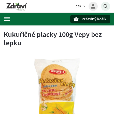
CZK
Prázdný košík
Hledat
Kukuřičné placky 100g Vepy bez
lepku