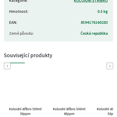
Kategorie
:
KOLOIDNÍ STŘÍBRO
Hmotnost
:
0.5 kg
EAN
:
8594176160283
Země původu
:
Česká republika
Související produkty
Previous
Next
Koloidní stříbro 500ml
Koloidní stříbro 500ml
Koloidní stří
30ppm
40ppm
50pp