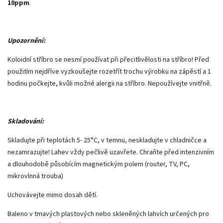
10ppm
.
Upozornění:
Koloidní stříbro se nesmí používat při přecitlivělosti na stříbro! Před
použitím nejdříve vyzkoušejte rozetřít trochu výrobku na zápěstí a 1
hodinu počkejte, kvůli možné alergii na stříbro. Nepoužívejte vnitřně.
Skladování:
Skladujte při teplotách 5- 25°C, v temnu, neskladujte v chladničce a
nezamrazujte! Lahev vždy pečlivě uzavřete. Chraňte před intenzivním
a dlouhodobě působícím magnetickým polem (router, TV, PC,
mikrovlnná trouba)
Uchovávejte mimo dosah dětí.
Baleno v tmavých plastových nebo skleněných lahvích určených pro