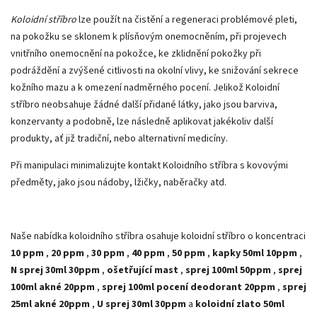
Koloidní stříbro
lze použít na čistění a regeneraci problémové pleti,
na pokožku se sklonem k plísňovým onemocněním, při projevech
vnitřního onemocnění na pokožce, ke zklidnění pokožky při
podráždění a zvýšené citlivosti na okolní vlivy, ke snižování sekrece
kožního mazu a k omezení nadměrného pocení. Jelikož Koloidní
stříbro neobsahuje žádné další přidané látky, jako jsou barviva,
konzervanty a podobně, lze následně aplikovat jakékoliv další
produkty, ať již tradiční, nebo alternativní medicíny.
Při manipulaci minimalizujte kontakt Koloidního stříbra s kovovými
předměty, jako jsou nádoby, lžičky, naběračky atd.
Naše nabídka koloidního stříbra osahuje koloidní stříbro o koncentraci
10 ppm
,
20 ppm
,
30 ppm
,
40 ppm
,
50 ppm
,
kapky 50ml 10ppm
,
N sprej 30ml 30ppm
,
ošetřující mast
,
sprej 100ml 50ppm
,
sprej
100ml akné 20ppm
,
sprej 100ml pocení deodorant 20ppm
,
sprej
25ml akné 20ppm
,
U sprej 30ml 30ppm
a
koloidní zlato 50ml