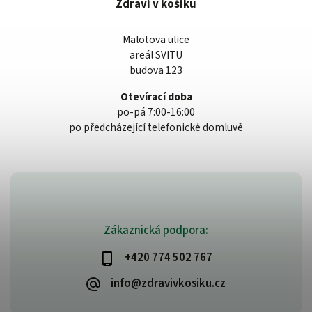
Zdraví v košíku
Malotova ulice
areál SVITU
budova 123
Otevírací doba
po-pá 7:00-16:00
po předcházející telefonické domluvě
Zákaznická podpora:
+420 774 502 767
info@zdravivkosiku.cz