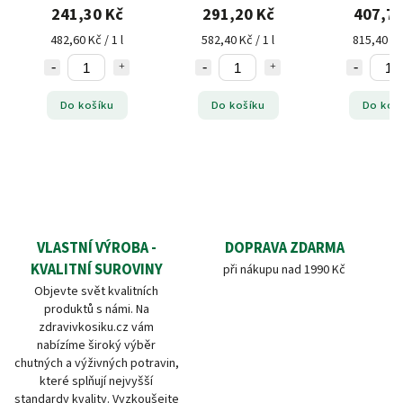
241,30 Kč
291,20 Kč
407,70
482,60 Kč / 1 l
582,40 Kč / 1 l
815,40 Kč 
Do košíku
Do košíku
Do koš
VLASTNÍ VÝROBA -
DOPRAVA ZDARMA
KVALITNÍ SUROVINY
při nákupu nad 1990 Kč
Objevte svět kvalitních
produktů s námi. Na
zdravivkosiku.cz vám
nabízíme široký výběr
chutných a výživných potravin,
které splňují nejvyšší
standardy kvality. Vyzkoušejte