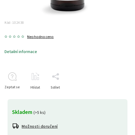
Kód:
102438
Neohodnoceno
Detailní informace
Zeptat se
Hlídat
Sdílet
Skladem
(>5 ks)
Možnosti doručení