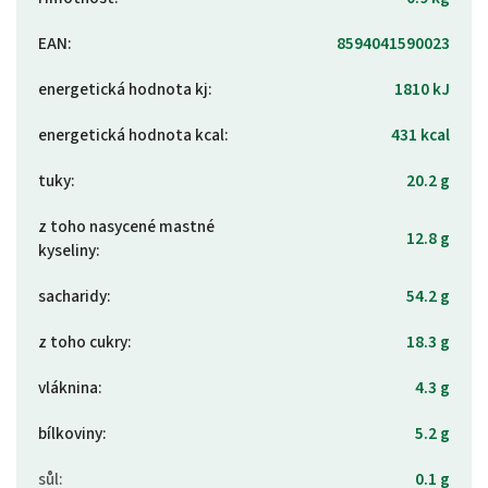
EAN
:
8594041590023
energetická hodnota kj
:
1810 kJ
energetická hodnota kcal
:
431 kcal
tuky
:
20.2 g
z toho nasycené mastné
12.8 g
kyseliny
:
sacharidy
:
54.2 g
z toho cukry
:
18.3 g
vláknina
:
4.3 g
bílkoviny
:
5.2 g
sůl
:
0.1 g