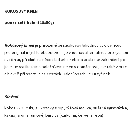
KOKOSOVÝ KMEN
pouze celé balení 18x50gr
Kokosový kmen
je přirozeně bezlepkovou lahodnou cukrovinkou
pro originální rychlé občerstvení, je vhodnou alternativou pro rychlou
svačinku, při chuti na něco sladkého nebo jako sladké zakončení po
jídle. Je vynikajícím společníkem nejen v domácnosti, ale také v práci
a hlavně při sportu a na cestách. Balení obsahuje 18 tyčinek.
Složení:
kokos 32%,cukr, glukozový sirup, rýžová mouka, sušená
syrovátka
,
kakao, aroma rumové, barviva (kurkuma, červená řepa)