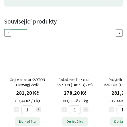
Související produkty
Previous
Next
Goji v kokosu KARTON
Čokokmen bez cukru
Rakytník v 
(18x50g) Zetík
KARTON (18x 50g)Zetík
KARTON (18x50
281,20 Kč
278,20 Kč
281,20
312,44 Kč / 1 kg
309,11 Kč / 1 kg
312,44 Kč 
Do košíku
Do košíku
Do koš