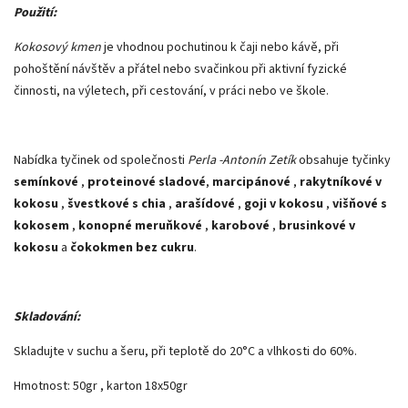
Použití:
Kokosový kmen
je vhodnou pochutinou k čaji nebo kávě, při
pohoštění návštěv a přátel nebo svačinkou při aktivní fyzické
činnosti, na výletech, při cestování, v práci nebo ve škole.
Nabídka tyčinek od společnosti
Perla -Antonín Zetík
obsahuje tyčinky
semínkové
,
proteinové sladové
,
marcipánové
,
rakytníkové v
kokosu
,
švestkové s chia
,
arašídové
,
goji v kokosu
,
višňové s
kokosem
,
konopné meruňkové
,
karobové
,
brusinkové v
kokosu
a
čokokmen bez cukru
.
Skladování:
Skladujte v suchu a šeru, při teplotě do 20°C a vlhkosti do 60%.
Hmotnost: 50gr , karton 18x50gr