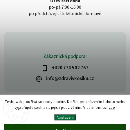
Otevírací doba
po-pá 7:00-16:00
po předcházející telefonické domluvě
Zákaznická podpora:
+420 774 502 767
info@zdravivkosiku.cz
Tento web používá soubory cookie. Dalším procházením tohoto webu
vyjadřujete souhlas s jejich používáním. Více informací
zde
.
Copyright 2026
www.zdravivkosiku.cz
. Všechna práva vyhrazena.
Nastavení
Upravit nastavení cookies
Vytvořil
Shoptet
| Design
Shoptak.cz