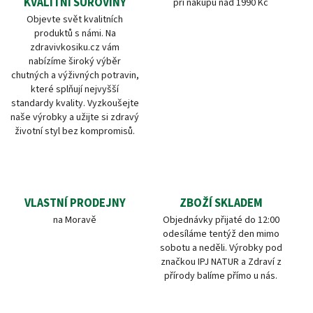
KVALITNÍ SUROVINY
při nákupu nad 1990 Kč
Objevte svět kvalitních
produktů s námi. Na
zdravivkosiku.cz vám
nabízíme široký výběr
chutných a výživných potravin,
které splňují nejvyšší
standardy kvality. Vyzkoušejte
naše výrobky a užijte si zdravý
životní styl bez kompromisů.
VLASTNÍ PRODEJNY
ZBOŽÍ SKLADEM
na Moravě
Objednávky přijaté do 12:00
odesíláme tentýž den mimo
sobotu a neděli. Výrobky pod
značkou IPJ NATUR a Zdraví z
přírody balíme přímo u nás.