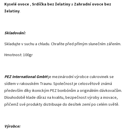
Kyselé ovoce
,
Srdíčka bez želatiny
a
Zahradní ovoce bez
želatiny
.
Skladování:
Skladujte v suchu a chladu. Chraňte před přímým slunečním zářením.
Hmotnost: 100gr
PEZ International GmbH
je mezinárodní výrobce cukrovinek se
sídlem v rakouském Traunu. Společnost je celosvětově známá
především díky ikonickým PEZ bonbónům a originálním dávkovačům.
Dlouhodobě klade důraz na kvalitu, bezpečnost výroby a inovace,
přičemž své produkty distribuuje do desítek zemí po celém světě.
Výrobce: