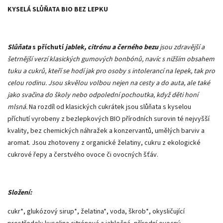
KYSELÁ SLŮŇATA BIO BEZ LEPKU
Slůňata
s příchutí
jablek, citrónu a černého bezu
jsou zdravější a
šetrnější verzí klasických gumových bonbónů, navíc s nižším obsahem
tuku a cukrů, kteří se hodí jak pro osoby s intolerancí na lepek, tak pro
celou rodinu. Jsou skvělou volbou nejen na cesty a do auta, ale také
jako svačina do školy nebo odpolední pochoutka, když děti honí
mlsná.
Na rozdíl od klasických cukrátek jsou slůňata s kyselou
příchutí vyrobeny z bezlepkových BIO přírodních surovin té nejvyšší
kvality, bez chemických náhražek a konzervantů, umělých barviv a
aromat. Jsou zhotoveny z organické želatiny, cukru z ekologické
cukrové řepy a čerstvého ovoce či ovocných šťáv.
Složení:
cukr*, glukózový sirup*, želatina*, voda, škrob*, okysličující