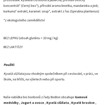
prostředek: kyselina citrónová a jablečná, přírodní ovocný
koncentrát* (černý bez*), přírodní aroma limetka, mandarinka a jiné;
kurkuma* extrakt, karamel. sirup*, extrakt z řas (Spirulina plantensis)
*z ekologického zemědělství
BEZ LEPKU (obsah gluténu < 20 mg/ kg)
BEZ LAKTÓZY
Použití:
Kyselá slůňata
jsou vhodným společníkem při cestování, v práci, ve
škole, na hřišti, na výletech nebo při sportu.
Naše nabídka bio bonbonů z řady BioBon obsahuje
Gumové
medvídky
,
Jogurt a ovoce
,
Kyselá slůňata
,
Kyselé broskve
,