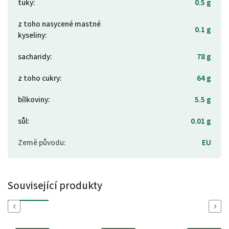
tuky
:
0.5 g
z toho nasycené mastné
0.1 g
kyseliny
:
sacharidy
:
78 g
z toho cukry
:
64 g
bílkoviny
:
5.5 g
sůl
:
0.01 g
Země původu
:
EU
Související produkty
Previous
Next