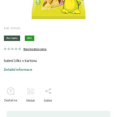
Kód:
100181
Bez lepku
BIO
Neohodnoceno
balení 10ks v kartonu
Detailní informace
Zeptat se
Hlídat
Sdílet