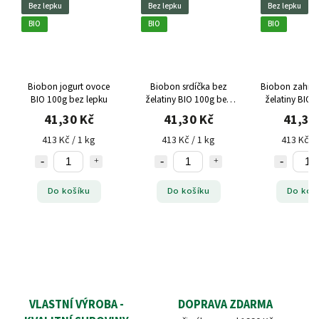
Bez lepku
Bez lepku
Bez lepku
BIO
BIO
BIO
Biobon jogurt ovoce
Biobon srdíčka bez
Biobon zahr. 
BIO 100g bez lepku
želatiny BIO 100g bez
želatiny BIO 
lepku
lepku
41,30 Kč
41,30 Kč
41,30
413 Kč / 1 kg
413 Kč / 1 kg
413 Kč / 
Do košíku
Do košíku
Do koš
VLASTNÍ VÝROBA -
DOPRAVA ZDARMA