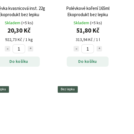
évka kvasnicová inst. 22g
Polévkové koření 165ml
Ekoprodukt bez lepku
Ekoprodukt bez lepku
Skladem
(>5 ks)
Skladem
(>5 ks)
20,30 Kč
51,80 Kč
922,73 Kč / 1 kg
313,94 Kč / 1 l
Do košíku
Do košíku
epku
Bez lepku