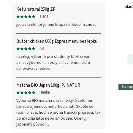
Slad
Kešu natural 250g ZP
alena
jsou skvělé, příjemně křupavé. Koupím znovu
Butter chicken 600g Expres menu bez lepku
Iva
oceňuji, výborné pro studenty kteří si vaří
sami, výborné na cesty a hlavně nemusím
uchovávat v lednici
Matcha BIO Japan 100g IPJ NATUR
Bez lep
Hanka
Výborná BIO matcha s krásně sytě zelenou
barvou a jemnou, nehořkou chutí. Skvěle se
rozmíchává, hodí se jak na tradiční přípravu, tak
do matcha latte nebo smoothie. Oceňuji
japonský původ i...