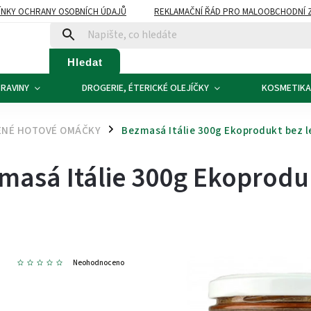
NKY OCHRANY OSOBNÍCH ÚDAJŮ
REKLAMAČNÍ ŘÁD PRO MALOOBCHODNÍ 
ATBA
KONTAKTY
Hledat
RAVINY
DROGERIE, ÉTERICKÉ OLEJÍČKY
KOSMETIKA
ENÉ HOTOVÉ OMÁČKY
Bezmasá Itálie 300g Ekoprodukt bez l
/
masá Itálie 300g Ekoprodu
2
Neohodnoceno