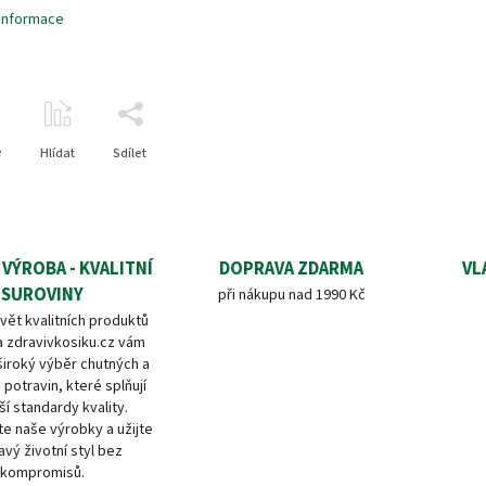
 informace
e
Hlídat
Sdílet
 VÝROBA - KVALITNÍ
DOPRAVA ZDARMA
VL
SUROVINY
při nákupu nad 1990 Kč
vět kvalitních produktů
a zdravivkosiku.cz vám
široký výběr chutných a
 potravin, které splňují
ší standardy kvality.
e naše výrobky a užijte
avý životní styl bez
kompromisů.