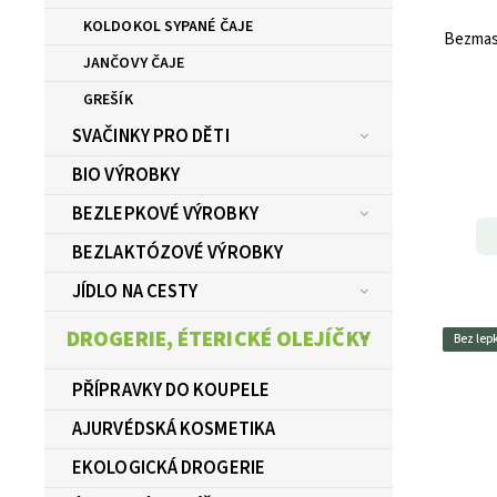
KOLDOKOL SYPANÉ ČAJE
Bezmasá
JANČOVY ČAJE
GREŠÍK
SVAČINKY PRO DĚTI
BIO VÝROBKY
BEZLEPKOVÉ VÝROBKY
BEZLAKTÓZOVÉ VÝROBKY
JÍDLO NA CESTY
DROGERIE, ÉTERICKÉ OLEJÍČKY
Bez lep
PŘÍPRAVKY DO KOUPELE
AJURVÉDSKÁ KOSMETIKA
EKOLOGICKÁ DROGERIE