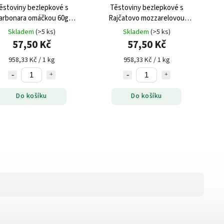
ěstoviny bezlepkové s
Těstoviny bezlepkové s
arbonara omáčkou 60g
Rajčatovo mozzarelovou
J.K.Food
omáčkou 60g J.K.Food
Skladem
(>5 ks)
Skladem
(>5 ks)
57,50 Kč
57,50 Kč
958,33 Kč / 1 kg
958,33 Kč / 1 kg
Do košíku
Do košíku