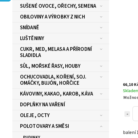
SUŠENÉ OVOCE, OŘECHY, SEMENA
OBILOVINY A VÝROBKY Z NICH
SNÍDANĚ
LUŠTĚNINY
CUKR, MED, MELASA A PŘÍRODNÍ
SLADIDLA
SŮL, MOŘSKÉ ŘASY, HOUBY
OCHUCOVADLA, KOŘENÍ, SOJ.
OMÁČKY, BUJÓN, HOŘČICE
66,10 K
Sklade
KÁVOVINY, KAKAO, KAROB, KÁVA
Možnos
DOPLŇKY NA VAŘENÍ
OLEJE, OCTY
POLOTOVARY A SMĚSI
balení 
PUDINKY