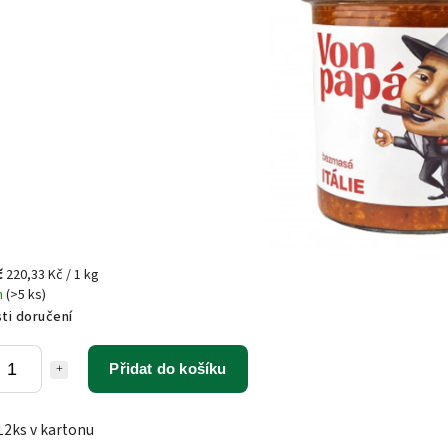
č
220,33 Kč / 1 kg
m
(>5 ks)
ti doručení
Přidat do košíku
12ks v kartonu