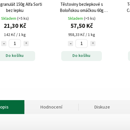
granulát 150g Alfa Sorti
Těstoviny bezlepkové s
T
bez lepku
Boloňskou omáčkou 60g
C
J.K.Food
Skladem
(>5 ks)
Skladem
(>5 ks)
21,30 Kč
57,50 Kč
142 Kč / 1 kg
958,33 Kč / 1 kg
Do košíku
Do košíku
opis
Hodnocení
Diskuze