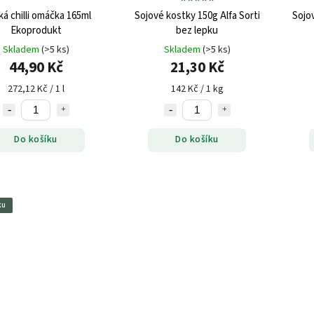
ká chilli omáčka 165ml
Sojové kostky 150g Alfa Sorti
Sojov
Ekoprodukt
bez lepku
Skladem
(>5 ks)
Skladem
(>5 ks)
44,90 Kč
21,30 Kč
272,12 Kč / 1 l
142 Kč / 1 kg
Do košíku
Do košíku
ku