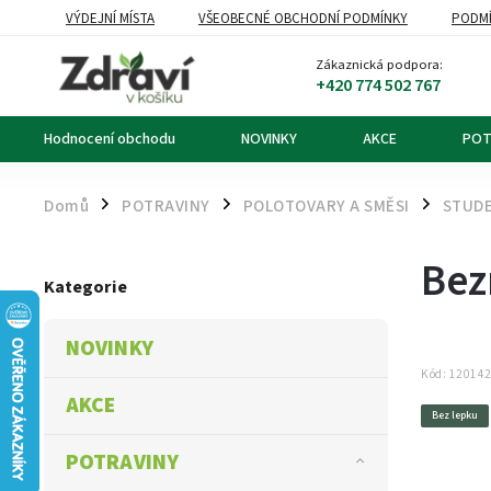
VÝDEJNÍ MÍSTA
VŠEOBECNÉ OBCHODNÍ PODMÍNKY
PODMÍ
OZNÁMENÍ O ODSTOUPENÍ OD KUPNÍ SMLOUVY
DOPRAVA A PL
Zákaznická podpora:
+420 774 502 767
Hodnocení obchodu
NOVINKY
AKCE
POT
Domů
POTRAVINY
POLOTOVARY A SMĚSI
STUD
/
/
/
Bez
Kategorie
NOVINKY
Kód:
12014
AKCE
Bez lepku
POTRAVINY