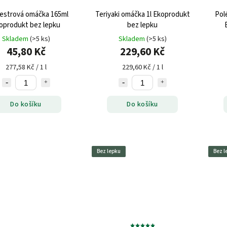
estrová omáčka 165ml
Teriyaki omáčka 1l Ekoprodukt
Pol
oprodukt bez lepku
bez lepku
Skladem
(>5 ks)
Skladem
(>5 ks)
45,80 Kč
229,60 Kč
277,58 Kč / 1 l
229,60 Kč / 1 l
Do košíku
Do košíku
Bez lepku
Bez l