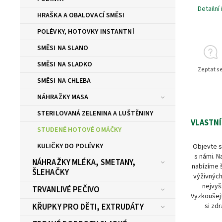
Detailní
HRAŠKA A OBALOVACÍ SMĚSI
POLÉVKY, HOTOVKY INSTANTNÍ
SMĚSI NA SLANO
SMĚSI NA SLADKO
Zeptat s
SMĚSI NA CHLEBA
NÁHRAŽKY MASA
STERILOVANÁ ZELENINA A LUŠTĚNINY
VLASTNÍ
STUDENÉ HOTOVÉ OMÁČKY
KULIČKY DO POLÉVKY
Objevte s
s námi. N
NÁHRAŽKY MLÉKA, SMETANY,
nabízíme 
ŠLEHAČKY
výživných
nejvyš
TRVANLIVÉ PEČIVO
Vyzkoušejt
si zdr
KŘUPKY PRO DĚTI, EXTRUDÁTY