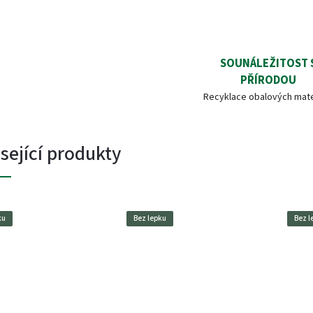
SOUNÁLEŽITOST 
PŘÍRODOU
Recyklace obalových mate
sející produkty
ku
Bez lepku
Bez l