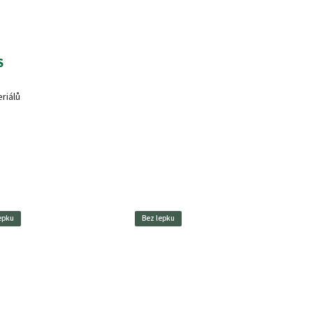
S
riálů
epku
Bez lepku