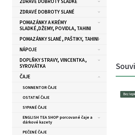
ZDRAVÉ DOBROTY SLADKÉ
ZDRAVÉ DOBROTY SLANÉ
POMAZÁNKY A KRÉMY
SLADKÉ,DŽEMY, POVIDLA, TAHINI
POMAZÁNKY SLANÉ, PAŠTIKY, TAHINI
NÁPOJE
DOPLŇKY STRAVY, VINCENTKA,
Souvi
SYROVÁTKA
ČAJE
SONNENTOR ČAJE
Bez lep
OSTATNÍ ČAJE
SYPANÉ ČAJE
ENGLISH TEA SHOP porcované čaje a
dárkové kazety
PEČENÉ ČAJE