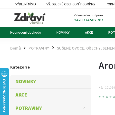
VÝDEJNÍ MÍSTA
VŠEOBECNÉ OBCHODNÍ PODMÍNKY
PODMÍ
OZNÁMENÍ O ODSTOUPENÍ OD KUPNÍ SMLOUVY
DOPRAVA A PL
Zákaznická podpora:
+420 774 502 767
Hodnocení obchodu
NOVINKY
AKCE
POT
Domů
POTRAVINY
SUŠENÉ OVOCE, OŘECHY, SEME
/
/
Aro
Kategorie
NOVINKY
Kód:
10109
AKCE
POTRAVINY