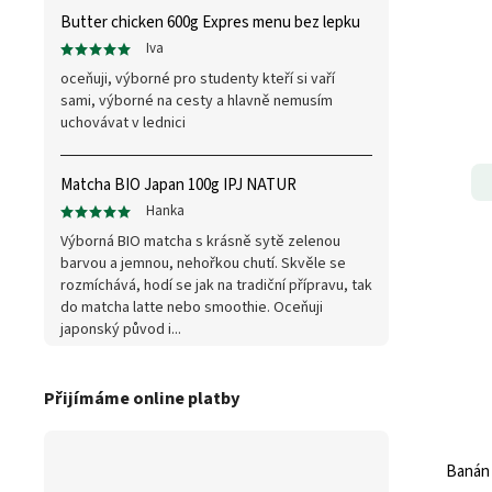
Butter chicken 600g Expres menu bez lepku
Iva
oceňuji, výborné pro studenty kteří si vaří
sami, výborné na cesty a hlavně nemusím
uchovávat v lednici
Matcha BIO Japan 100g IPJ NATUR
Hanka
Výborná BIO matcha s krásně sytě zelenou
barvou a jemnou, nehořkou chutí. Skvěle se
rozmíchává, hodí se jak na tradiční přípravu, tak
do matcha latte nebo smoothie. Oceňuji
japonský původ i...
Přijímáme online platby
Banán 