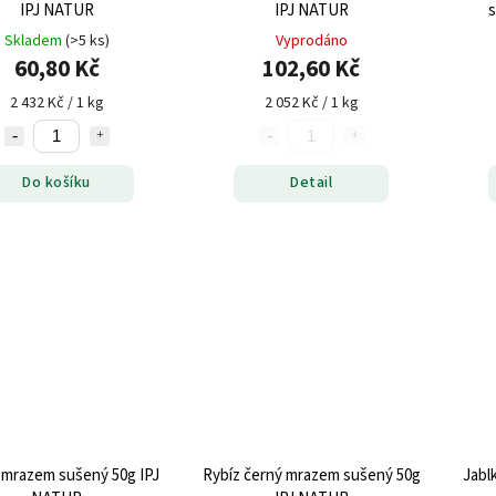
IPJ NATUR
IPJ NATUR
s
Skladem
(>5 ks)
Vyprodáno
60,80 Kč
102,60 Kč
2 432 Kč / 1 kg
2 052 Kč / 1 kg
Do košíku
Detail
mrazem sušený 50g IPJ
Rybíz černý mrazem sušený 50g
Jabl