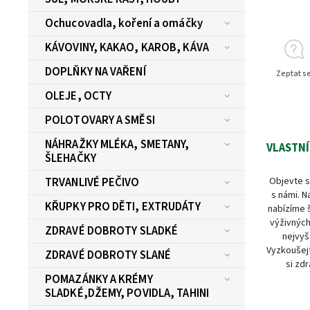
Ochucovadla, koření a omáčky
KÁVOVINY, KAKAO, KAROB, KÁVA
DOPLŇKY NA VAŘENÍ
Zeptat s
OLEJE, OCTY
POLOTOVARY A SMĚSI
NÁHRAŽKY MLÉKA, SMETANY,
VLASTNÍ
ŠLEHAČKY
Objevte s
TRVANLIVÉ PEČIVO
s námi. N
KŘUPKY PRO DĚTI, EXTRUDÁTY
nabízíme 
výživných
ZDRAVÉ DOBROTY SLADKÉ
nejvyš
Vyzkoušejt
ZDRAVÉ DOBROTY SLANÉ
si zdr
POMAZÁNKY A KRÉMY
SLADKÉ,DŽEMY, POVIDLA, TAHINI