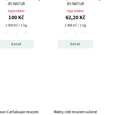
IPJ NATUR
IPJ NATUR
Vyprodáno
Vyprodáno
100 Kč
62,20 Kč
2 000 Kč / 1 kg
2 488 Kč / 1 kg
Detail
Detail
oun Cantaloupe mrazem
Maliny celé mrazem sušené