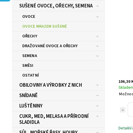
SUŠENÉ OVOCE, OŘECHY, SEMENA
OVOCE
OVOCE MRAZEM SUŠENÉ
OŘECHY
DRAŽOVANÉ OVOCE A OŘECHY
SEMENA
SMĚSI
OSTATNÍ
106,30 
OBILOVINY A VÝROBKY Z NICH
Sklade
Možnos
SNÍDANĚ
LUŠTĚNINY
CUKR, MED, MELASA A PŘÍRODNÍ
SLADIDLA
Detailní
SŮL, MOŘSKÉ ŘASY, HOUBY