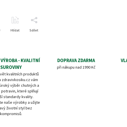
e
Hlídat
Sdílet
 VÝROBA - KVALITNÍ
DOPRAVA ZDARMA
VL
SUROVINY
při nákupu nad 1990 Kč
vět kvalitních produktů
a zdravivkosiku.cz vám
široký výběr chutných a
 potravin, které splňují
ší standardy kvality.
e naše výrobky a užijte
avý životní styl bez
kompromisů.