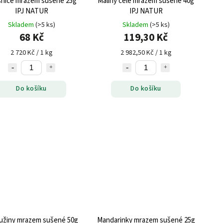
nice mrazem sušené 25g
Maliny celé mrazem sušené 40g
IPJ NATUR
IPJ NATUR
Skladem
(>5 ks)
Skladem
(>5 ks)
68 Kč
119,30 Kč
2 720 Kč / 1 kg
2 982,50 Kč / 1 kg
Do košíku
Do košíku
užiny mrazem sušené 50g
Mandarinky mrazem sušené 25g