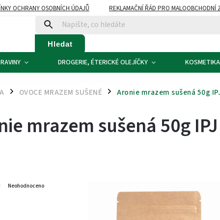
NKY OCHRANY OSOBNÍCH ÚDAJŮ
REKLAMAČNÍ ŘÁD PRO MALOOBCHODNÍ 
ATBA
KONTAKTY
Hledat
RAVINY
DROGERIE, ÉTERICKÉ OLEJÍČKY
KOSMETIKA
NA
OVOCE MRAZEM SUŠENÉ
Aronie mrazem sušená 50g I
/
/
nie mrazem sušená 50g IP
4
Neohodnoceno