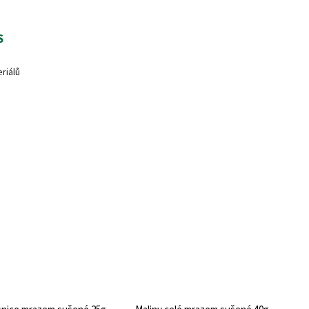
S
riálů