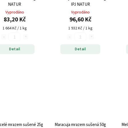
NATUR
IPJ NATUR
Vyprodáno
Vyprodáno
83,20 Kč
96,60 Kč
1 664 Kč / 1 kg
1 932 Kč / 1 kg
Detail
Detail
celé mrazem sušené 25g
Maracuja mrazem sušená 50g
Mel