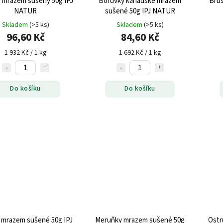
 mrazem sušený 50g IPJ
Borůvky kanadské mrazem
Brus
NATUR
sušené 50g IPJ NATUR
Skladem
(>5 ks)
Skladem
(>5 ks)
96,60 Kč
84,60 Kč
1 932 Kč / 1 kg
1 692 Kč / 1 kg
Do košíku
Do košíku
mrazem sušené 50g IPJ
Meruňky mrazem sušené 50g
Ostr