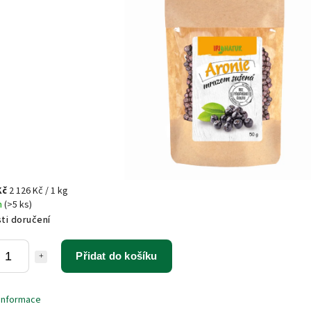
Kč
2 126 Kč / 1 kg
m
(>5 ks)
ti doručení
Přidat do košíku
 informace