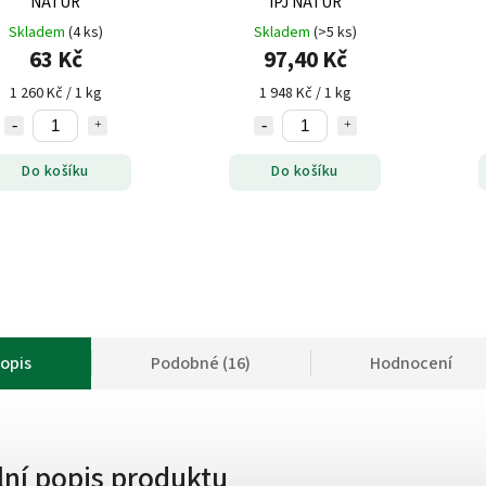
NATUR
IPJ NATUR
Skladem
(4 ks)
Skladem
(>5 ks)
63 Kč
97,40 Kč
1 260 Kč / 1 kg
1 948 Kč / 1 kg
Do košíku
Do košíku
opis
Podobné (16)
Hodnocení
lní popis produktu