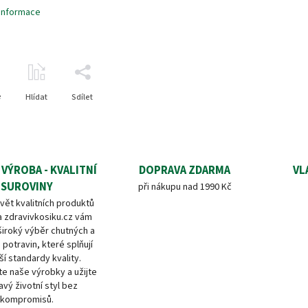
 informace
e
Hlídat
Sdílet
 VÝROBA - KVALITNÍ
DOPRAVA ZDARMA
VL
SUROVINY
při nákupu nad 1990 Kč
vět kvalitních produktů
a zdravivkosiku.cz vám
široký výběr chutných a
 potravin, které splňují
ší standardy kvality.
e naše výrobky a užijte
avý životní styl bez
kompromisů.