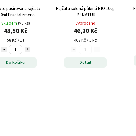
to pasírovaná rajčata
Rajčata solená půlená BIO 100g
R
50ml Fructal změna
IPJ NATUR
Skladem
(>5 ks)
Vyprodáno
43,50 Kč
46,20 Kč
58 Kč / 1 l
462 Kč / 1 kg
Do košíku
Detail