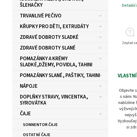
ŠLEHAČKY
Detailní
TRVANLIVÉ PEČIVO
KŘUPKY PRO DĚTI, EXTRUDÁTY
ZDRAVÉ DOBROTY SLADKÉ
Zeptat s
ZDRAVÉ DOBROTY SLANÉ
POMAZÁNKY A KRÉMY
SLADKÉ,DŽEMY, POVIDLA, TAHINI
POMAZÁNKY SLANÉ, PAŠTIKY, TAHINI
VLASTNÍ
NÁPOJE
Objevte s
DOPLŇKY STRAVY, VINCENTKA,
s námi. N
SYROVÁTKA
nabízíme 
výživných
ČAJE
nejvyš
Vyzkoušejt
SONNENTOR ČAJE
si zdr
OSTATNÍ ČAJE