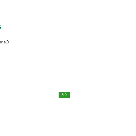
S
riálů
BIO