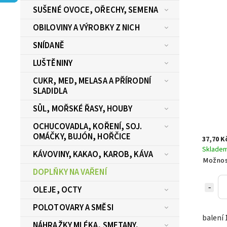
SUŠENÉ OVOCE, OŘECHY, SEMENA
OBILOVINY A VÝROBKY Z NICH
SNÍDANĚ
LUŠTĚNINY
CUKR, MED, MELASA A PŘÍRODNÍ
SLADIDLA
SŮL, MOŘSKÉ ŘASY, HOUBY
OCHUCOVADLA, KOŘENÍ, SOJ.
OMÁČKY, BUJÓN, HOŘČICE
37,70 K
Sklade
KÁVOVINY, KAKAO, KAROB, KÁVA
Možnos
DOPLŇKY NA VAŘENÍ
OLEJE, OCTY
POLOTOVARY A SMĚSI
balení 
NÁHRAŽKY MLÉKA, SMETANY,