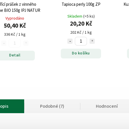
řící prášek z vinného
Tapioca perly 100g ZP
Ku
e BIO 150g IPJ NATUR
Skladem
(>5 ks)
Vyprodáno
20,20 Kč
50,40 Kč
202 Kč / 1 kg
336 Kč / 1 kg
Do košíku
Detail
opis
Podobné (7)
Hodnocení