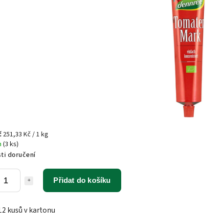
č
251,33 Kč / 1 kg
m
(3 ks)
ti doručení
Přidat do košíku
12 kusů v kartonu