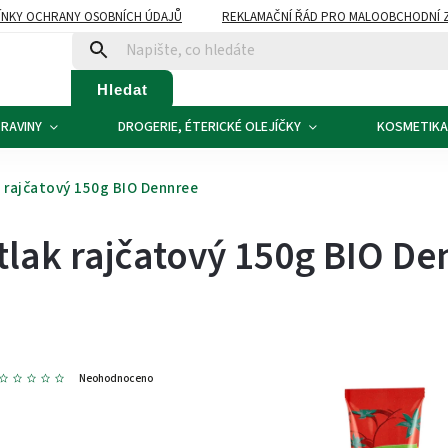
NKY OCHRANY OSOBNÍCH ÚDAJŮ
REKLAMAČNÍ ŘÁD PRO MALOOBCHODNÍ 
ATBA
KONTAKTY
Hledat
RAVINY
DROGERIE, ÉTERICKÉ OLEJÍČKY
KOSMETIKA
 rajčatový 150g BIO Dennree
tlak rajčatový 150g BIO De
0
Neohodnoceno