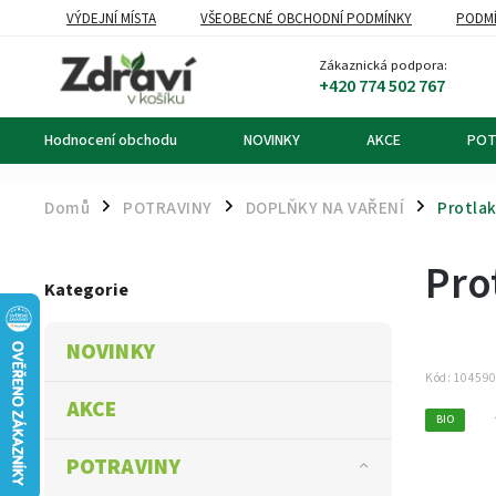
VÝDEJNÍ MÍSTA
VŠEOBECNÉ OBCHODNÍ PODMÍNKY
PODMÍ
OZNÁMENÍ O ODSTOUPENÍ OD KUPNÍ SMLOUVY
DOPRAVA A PL
Zákaznická podpora:
+420 774 502 767
Hodnocení obchodu
NOVINKY
AKCE
POT
Domů
POTRAVINY
DOPLŇKY NA VAŘENÍ
Protlak
/
/
/
Pro
Kategorie
NOVINKY
Kód:
10459
AKCE
BIO
POTRAVINY